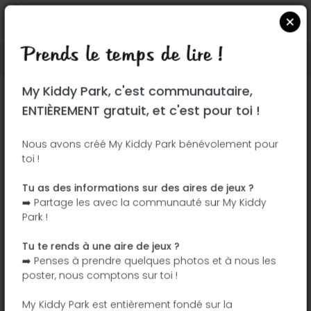
Prends le temps de lire !
Localiser sur Google Maps
|
| |
My Kiddy Park, c'est communautaire,
Ce parc n'a pas encore été visité ! À toi
ENTIÈREMENT gratuit, et c'est pour toi !
de jouer !
Soit l'aventurier qui découvre ce parc en
Nous avons créé My Kiddy Park bénévolement pour
toi !
premier !
Tu as des informations sur des aires de jeux ?
J'ajoute le nom
J'ajoute des
➡️ Partage les avec la communauté sur My Kiddy
photos
Park !
J'ajoute une
J'ajoute les
description
équipements
Tu te rends à une aire de jeux ?
➡️ Penses à prendre quelques photos et à nous les
poster, nous comptons sur toi !
Paque Alcalde Jesús Pérez Quijano
My Kiddy Park est entièrement fondé sur la