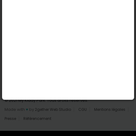
Nantes
Reims
Liens utiles
Connexion | Inscription
Rechercher des parcs
Tout les parcs
Ajouter un parc
Nous contacter
© 2021 My Kiddy Park. Tous droits réservés.
Made with
♥
by
2gether Web Studio
CGU
Mentions légales
Presse
Référencement