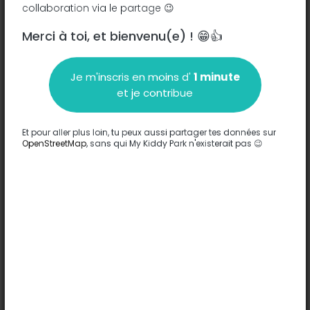
collaboration via le partage 😉
Merci à toi, et bienvenu(e) ! 😁👍
Description
Je m'inscris en moins d'
1 minute
Aucune information n'a été entrée sur ce parc.
et je contribue
Compléter
Et pour aller plus loin, tu peux aussi partager tes données sur
Options
OpenStreetMap
, sans qui My Kiddy Park n'existerait pas 😉
Aucune option n'a été entrée sur ce parc.
Compléter
Commentaires
(0)