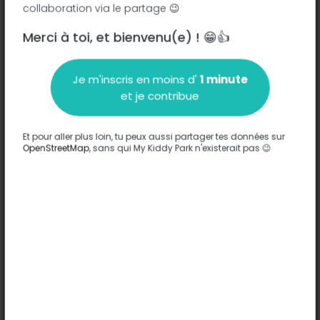
collaboration via le partage 😉
Merci à toi, et bienvenu(e) ! 😁👍
Description
Je m'inscris en moins d'
1 minute
Aucune information n'a été entrée sur ce parc.
et je contribue
Compléter
Et pour aller plus loin, tu peux aussi partager tes données sur
Options
OpenStreetMap
, sans qui My Kiddy Park n'existerait pas 😉
Aucune option n'a été entrée sur ce parc.
Compléter
Commentaires
(0)