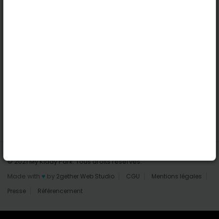
Nantes
Reims
Liens utiles
Connexion | Inscription
Rechercher des parcs
Tout les parcs
Ajouter un parc
Nous contacter
© 2021 My Kiddy Park. Tous droits réservés.
Made with
♥
by
2gether Web Studio
CGU
Mentions légales
Presse
Référencement