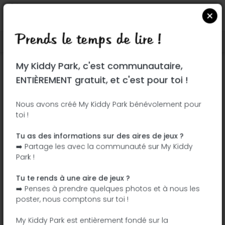
Prends le temps de lire !
Localiser sur Google Maps
|
| |
My Kiddy Park, c'est communautaire,
Ce parc n'a pas encore été visité ! À toi
ENTIÈREMENT gratuit, et c'est pour toi !
de jouer !
Soit l'aventurier qui découvre ce parc en
Nous avons créé My Kiddy Park bénévolement pour
toi !
premier !
Tu as des informations sur des aires de jeux ?
J'ajoute le nom
J'ajoute des
➡️ Partage les avec la communauté sur My Kiddy
photos
Park !
J'ajoute une
J'ajoute les
description
équipements
Tu te rends à une aire de jeux ?
➡️ Penses à prendre quelques photos et à nous les
poster, nous comptons sur toi !
Mesa de ping pong
My Kiddy Park est entièrement fondé sur la