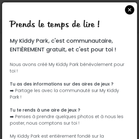
Prends le temps de lire !
Localiser sur Google Maps
|
| |
My Kiddy Park, c'est communautaire,
Ce parc n'a pas encore été visité ! À toi
ENTIÈREMENT gratuit, et c'est pour toi !
de jouer !
Soit l'aventurier qui découvre ce parc en
Nous avons créé My Kiddy Park bénévolement pour
toi !
premier !
Tu as des informations sur des aires de jeux ?
J'ajoute le nom
J'ajoute des
➡️ Partage les avec la communauté sur My Kiddy
photos
Park !
J'ajoute une
J'ajoute les
description
équipements
Tu te rends à une aire de jeux ?
➡️ Penses à prendre quelques photos et à nous les
poster, nous comptons sur toi !
Parque Cuña Verde de O'Donnell
My Kiddy Park est entièrement fondé sur la