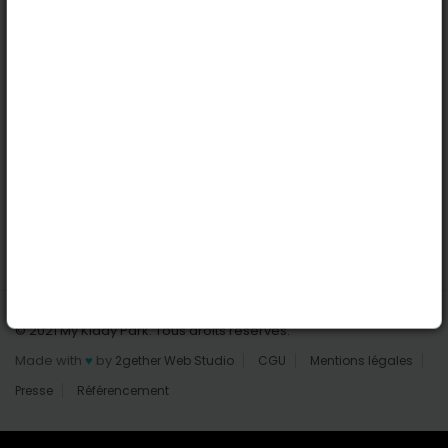
Nantes
Reims
Liens utiles
Connexion | Inscription
Rechercher des parcs
Tout les parcs
Ajouter un parc
Nous contacter
© 2021 My Kiddy Park. Tous droits réservés.
Made with
♥
by
2gether Web Studio
CGU
Mentions légales
Presse
Référencement