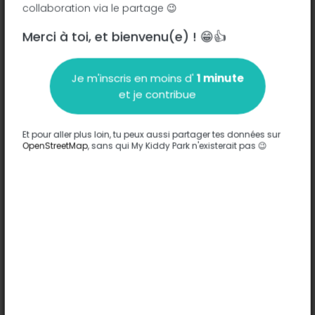
collaboration via le partage 😉
Merci à toi, et bienvenu(e) ! 😁👍
Description
Je m'inscris en moins d'
1 minute
Aucune information n'a été entrée sur ce parc.
et je contribue
Compléter
Et pour aller plus loin, tu peux aussi partager tes données sur
Options
OpenStreetMap
, sans qui My Kiddy Park n'existerait pas 😉
Aucune option n'a été entrée sur ce parc.
Compléter
Commentaires
(0)