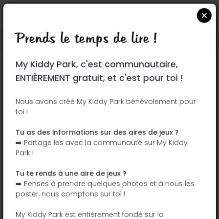
Prends le temps de lire !
Localiser sur Google Maps
|
| |
My Kiddy Park, c'est communautaire,
Ce parc n'a pas encore été visité ! À toi
ENTIÈREMENT gratuit, et c'est pour toi !
de jouer !
Soit l'aventurier qui découvre ce parc en
Nous avons créé My Kiddy Park bénévolement pour
toi !
premier !
Tu as des informations sur des aires de jeux ?
J'ajoute le nom
J'ajoute des
➡️ Partage les avec la communauté sur My Kiddy
photos
Park !
J'ajoute une
J'ajoute les
description
équipements
Tu te rends à une aire de jeux ?
➡️ Penses à prendre quelques photos et à nous les
poster, nous comptons sur toi !
Paque Alcalde Jesús Pérez Quijano
My Kiddy Park est entièrement fondé sur la