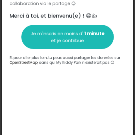
collaboration via le partage 😉
Merci à toi, et bienvenu(e) ! 😁👍
Description
Je m'inscris en moins d'
1 minute
Aucune information n'a été entrée sur ce parc.
et je contribue
Compléter
Et pour aller plus loin, tu peux aussi partager tes données sur
Options
OpenStreetMap
, sans qui My Kiddy Park n'existerait pas 😉
Aucune option n'a été entrée sur ce parc.
Compléter
Commentaires
(0)