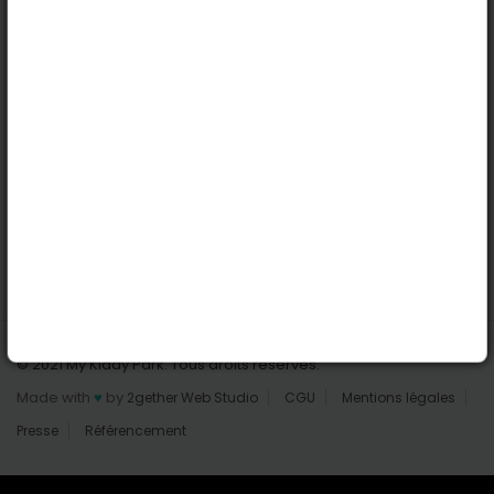
Nantes
Reims
Liens utiles
Connexion | Inscription
Rechercher des parcs
Tout les parcs
Ajouter un parc
Nous contacter
© 2021 My Kiddy Park. Tous droits réservés.
Made with
♥
by
2gether Web Studio
CGU
Mentions légales
Presse
Référencement