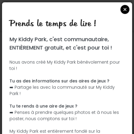
Prends le temps de lire !
Localiser sur Google Maps
|
| |
My Kiddy Park, c'est communautaire,
Ce parc n'a pas encore été visité ! À toi
ENTIÈREMENT gratuit, et c'est pour toi !
de jouer !
Soit l'aventurier qui découvre ce parc en
Nous avons créé My Kiddy Park bénévolement pour
toi !
premier !
Tu as des informations sur des aires de jeux ?
J'ajoute le nom
J'ajoute des
➡️ Partage les avec la communauté sur My Kiddy
photos
Park !
J'ajoute une
J'ajoute les
description
équipements
Tu te rends à une aire de jeux ?
➡️ Penses à prendre quelques photos et à nous les
poster, nous comptons sur toi !
Parque del Arroyo Fontarrón
My Kiddy Park est entièrement fondé sur la