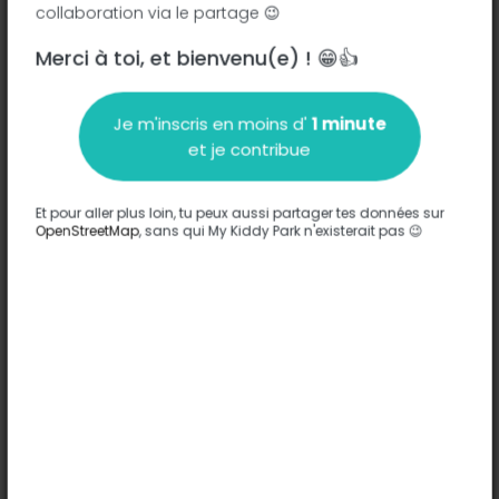
collaboration via le partage 😉
Merci à toi, et bienvenu(e) ! 😁👍
Description
Je m'inscris en moins d'
1 minute
Aucune information n'a été entrée sur ce parc.
et je contribue
Compléter
Et pour aller plus loin, tu peux aussi partager tes données sur
Options
OpenStreetMap
, sans qui My Kiddy Park n'existerait pas 😉
Aucune option n'a été entrée sur ce parc.
Compléter
Commentaires
(0)