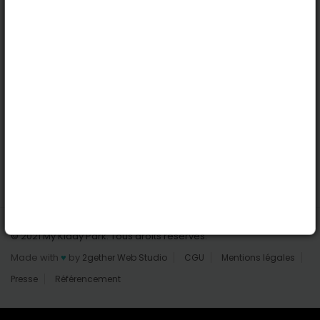
Nantes
Reims
Liens utiles
Connexion | Inscription
Rechercher des parcs
Tout les parcs
Ajouter un parc
Nous contacter
© 2021 My Kiddy Park. Tous droits réservés.
Made with
♥
by
2gether Web Studio
CGU
Mentions légales
Presse
Référencement