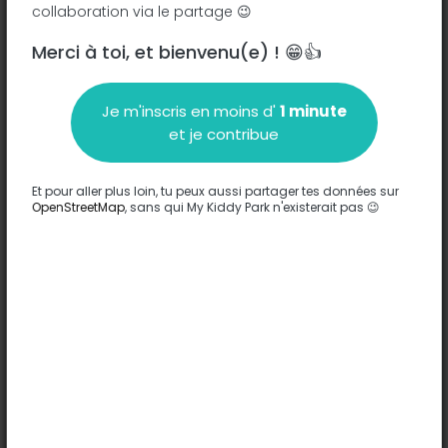
collaboration via le partage 😉
Merci à toi, et bienvenu(e) ! 😁👍
Description
Je m'inscris en moins d'
1 minute
Aucune information n'a été entrée sur ce parc.
et je contribue
Compléter
Et pour aller plus loin, tu peux aussi partager tes données sur
Options
OpenStreetMap
, sans qui My Kiddy Park n'existerait pas 😉
Aucune option n'a été entrée sur ce parc.
Compléter
Commentaires
(0)