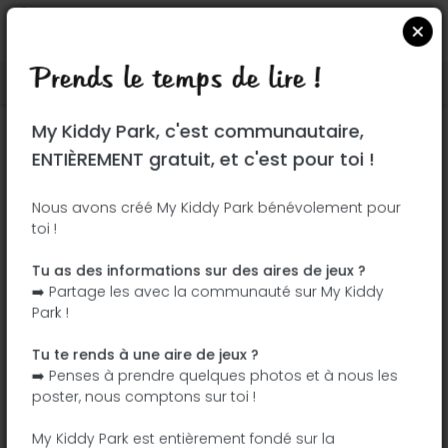
Prends le temps de lire !
Localiser sur Google Maps
|
| |
My Kiddy Park, c'est communautaire,
Ce parc n'a pas encore été visité ! À toi
ENTIÈREMENT gratuit, et c'est pour toi !
de jouer !
Soit l'aventurier qui découvre ce parc en
Nous avons créé My Kiddy Park bénévolement pour
toi !
premier !
Tu as des informations sur des aires de jeux ?
J'ajoute le nom
J'ajoute des
➡️ Partage les avec la communauté sur My Kiddy
photos
Park !
J'ajoute une
J'ajoute les
description
équipements
Tu te rends à une aire de jeux ?
➡️ Penses à prendre quelques photos et à nous les
poster, nous comptons sur toi !
Madrid Río
My Kiddy Park est entièrement fondé sur la