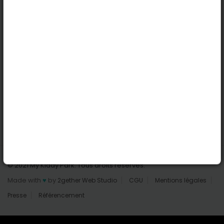
Nantes
Reims
Liens utiles
Connexion | Inscription
Rechercher des parcs
Tout les parcs
Ajouter un parc
Nous contacter
© 2021 My Kiddy Park. Tous droits réservés.
Made with
♥
by
2gether Web Studio
CGU
Mentions légales
Presse
Référencement