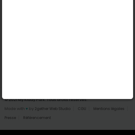
Nantes
Reims
Liens utiles
Connexion | Inscription
Rechercher des parcs
Tout les parcs
Ajouter un parc
Nous contacter
© 2021 My Kiddy Park. Tous droits réservés.
Made with
♥
by
2gether Web Studio
CGU
Mentions légales
Presse
Référencement