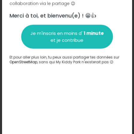
collaboration via le partage 😉
Merci à toi, et bienvenu(e) ! 😁👍
Description
Je m'inscris en moins d'
1 minute
Aucune information n'a été entrée sur ce parc.
et je contribue
Compléter
Et pour aller plus loin, tu peux aussi partager tes données sur
Options
OpenStreetMap
, sans qui My Kiddy Park n'existerait pas 😉
Aucune option n'a été entrée sur ce parc.
Compléter
Commentaires
(0)