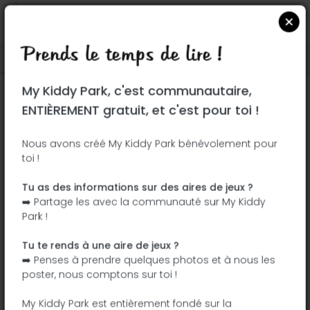
Prends le temps de lire !
Localiser sur Google Maps
|
| |
My Kiddy Park, c'est communautaire,
Ce parc n'a pas encore été visité ! À toi
ENTIÈREMENT gratuit, et c'est pour toi !
de jouer !
Soit l'aventurier qui découvre ce parc en
Nous avons créé My Kiddy Park bénévolement pour
toi !
premier !
Tu as des informations sur des aires de jeux ?
J'ajoute le nom
J'ajoute des
➡️ Partage les avec la communauté sur My Kiddy
photos
Park !
J'ajoute une
J'ajoute les
description
équipements
Tu te rends à une aire de jeux ?
➡️ Penses à prendre quelques photos et à nous les
poster, nous comptons sur toi !
Parque del Arroyo Fontarrón
My Kiddy Park est entièrement fondé sur la