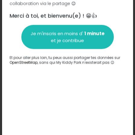
collaboration via le partage 😉
Merci à toi, et bienvenu(e) ! 😁👍
Description
Je m'inscris en moins d'
1 minute
Aucune information n'a été entrée sur ce parc.
et je contribue
Compléter
Et pour aller plus loin, tu peux aussi partager tes données sur
Options
OpenStreetMap
, sans qui My Kiddy Park n'existerait pas 😉
Aucune option n'a été entrée sur ce parc.
Compléter
Commentaires
(0)