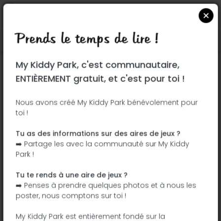
Prends le temps de lire !
Localiser sur Google Maps
|
| |
My Kiddy Park, c'est communautaire,
Ce parc n'a pas encore été visité ! À toi
ENTIÈREMENT gratuit, et c'est pour toi !
de jouer !
Soit l'aventurier qui découvre ce parc en
Nous avons créé My Kiddy Park bénévolement pour
toi !
premier !
Tu as des informations sur des aires de jeux ?
J'ajoute le nom
J'ajoute des
➡️ Partage les avec la communauté sur My Kiddy
photos
Park !
J'ajoute une
J'ajoute les
description
équipements
Tu te rends à une aire de jeux ?
➡️ Penses à prendre quelques photos et à nous les
poster, nous comptons sur toi !
Parque forestal Fuente Carrantona
My Kiddy Park est entièrement fondé sur la