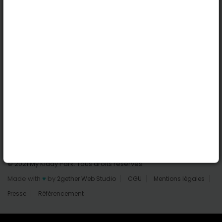
Nantes
Reims
Liens utiles
Connexion | Inscription
Rechercher des parcs
Tout les parcs
Ajouter un parc
Nous contacter
© 2021 My Kiddy Park. Tous droits réservés.
Made with
♥
by
2gether Web Studio
CGU
Mentions légales
Presse
Référencement