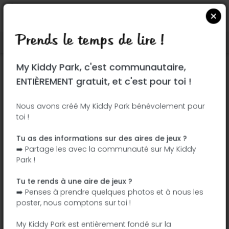
Prends le temps de lire !
Localiser sur Google Maps
|
| |
My Kiddy Park, c'est communautaire,
Ce parc n'a pas encore été visité ! À toi
ENTIÈREMENT gratuit, et c'est pour toi !
de jouer !
Soit l'aventurier qui découvre ce parc en
Nous avons créé My Kiddy Park bénévolement pour
toi !
premier !
Tu as des informations sur des aires de jeux ?
J'ajoute le nom
J'ajoute des
➡️ Partage les avec la communauté sur My Kiddy
photos
Park !
J'ajoute une
J'ajoute les
description
équipements
Tu te rends à une aire de jeux ?
➡️ Penses à prendre quelques photos et à nous les
poster, nous comptons sur toi !
Parque Juan Carlos I
My Kiddy Park est entièrement fondé sur la