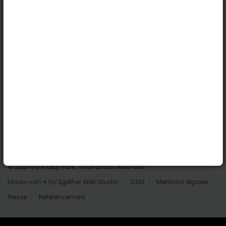
Nantes
Reims
Liens utiles
Connexion | Inscription
Rechercher des parcs
Tout les parcs
Ajouter un parc
Nous contacter
© 2021 My Kiddy Park. Tous droits réservés.
Made with
♥
by
2gether Web Studio
CGU
Mentions légales
Presse
Référencement