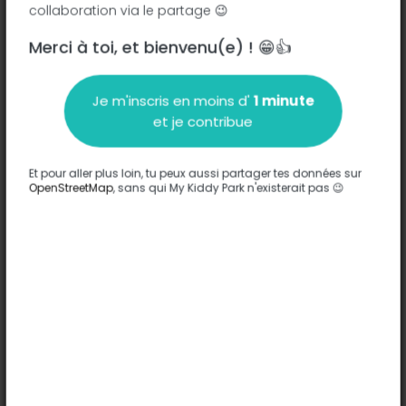
collaboration via le partage 😉
Merci à toi, et bienvenu(e) ! 😁👍
Description
Je m'inscris en moins d'
1 minute
Aucune information n'a été entrée sur ce parc.
et je contribue
Compléter
Et pour aller plus loin, tu peux aussi partager tes données sur
Options
OpenStreetMap
, sans qui My Kiddy Park n'existerait pas 😉
Aucune option n'a été entrée sur ce parc.
Compléter
Commentaires
(0)