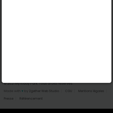
Nantes
Reims
Liens utiles
Connexion | Inscription
Rechercher des parcs
Tout les parcs
Ajouter un parc
Nous contacter
© 2021 My Kiddy Park. Tous droits réservés.
Made with
♥
by
2gether Web Studio
CGU
Mentions légales
Presse
Référencement