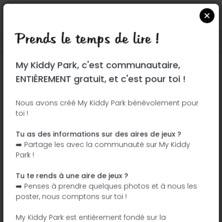
Prends le temps de lire !
Localiser sur Google Maps
|
| |
My Kiddy Park, c'est communautaire,
Ce parc n'a pas encore été visité ! À toi
ENTIÈREMENT gratuit, et c'est pour toi !
de jouer !
Soit l'aventurier qui découvre ce parc en
Nous avons créé My Kiddy Park bénévolement pour
toi !
premier !
Tu as des informations sur des aires de jeux ?
J'ajoute le nom
J'ajoute des
➡️ Partage les avec la communauté sur My Kiddy
photos
Park !
J'ajoute une
J'ajoute les
description
équipements
Tu te rends à une aire de jeux ?
➡️ Penses à prendre quelques photos et à nous les
poster, nous comptons sur toi !
Parque Barrio de La Cristina
My Kiddy Park est entièrement fondé sur la