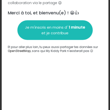
collaboration via le partage 😉
Merci à toi, et bienvenu(e) ! 😁👍
Description
Je m'inscris en moins d'
1 minute
Aucune information n'a été entrée sur ce parc.
et je contribue
Compléter
Et pour aller plus loin, tu peux aussi partager tes données sur
Options
OpenStreetMap
, sans qui My Kiddy Park n'existerait pas 😉
Aucune option n'a été entrée sur ce parc.
Compléter
Commentaires
(0)