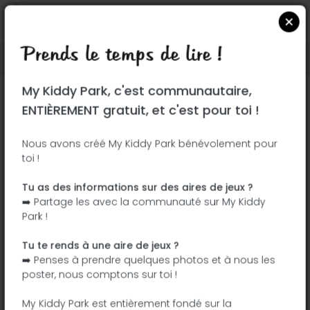
Prends le temps de lire !
Localiser sur Google Maps
|
| |
My Kiddy Park, c'est communautaire,
Ce parc n'a pas encore été visité ! À toi
ENTIÈREMENT gratuit, et c'est pour toi !
de jouer !
Soit l'aventurier qui découvre ce parc en
Nous avons créé My Kiddy Park bénévolement pour
toi !
premier !
Tu as des informations sur des aires de jeux ?
J'ajoute le nom
J'ajoute des
➡️ Partage les avec la communauté sur My Kiddy
photos
Park !
J'ajoute une
J'ajoute les
description
équipements
Tu te rends à une aire de jeux ?
➡️ Penses à prendre quelques photos et à nous les
poster, nous comptons sur toi !
Plaza de la Rábida
My Kiddy Park est entièrement fondé sur la