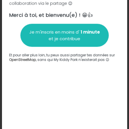
collaboration via le partage 😉
Merci à toi, et bienvenu(e) ! 😁👍
Description
Je m'inscris en moins d'
1 minute
Aucune information n'a été entrée sur ce parc.
et je contribue
Compléter
Et pour aller plus loin, tu peux aussi partager tes données sur
Options
OpenStreetMap
, sans qui My Kiddy Park n'existerait pas 😉
Aucune option n'a été entrée sur ce parc.
Compléter
Commentaires
(0)