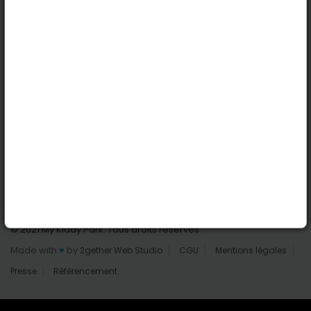
Nantes
Reims
Liens utiles
Connexion | Inscription
Rechercher des parcs
Tout les parcs
Ajouter un parc
Nous contacter
© 2021 My Kiddy Park. Tous droits réservés.
Made with
♥
by
2gether Web Studio
CGU
Mentions légales
Presse
Référencement