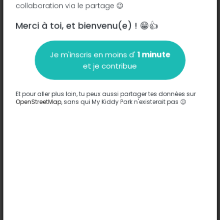
collaboration via le partage 😉
Merci à toi, et bienvenu(e) ! 😁👍
Description
Je m'inscris en moins d'
1 minute
Aucune information n'a été entrée sur ce parc.
et je contribue
Compléter
Et pour aller plus loin, tu peux aussi partager tes données sur
Options
OpenStreetMap
, sans qui My Kiddy Park n'existerait pas 😉
Aucune option n'a été entrée sur ce parc.
Compléter
Commentaires
(0)