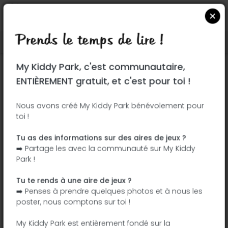
Prends le temps de lire !
Localiser sur Google Maps
|
| |
My Kiddy Park, c'est communautaire,
Ce parc n'a pas encore été visité ! À toi
ENTIÈREMENT gratuit, et c'est pour toi !
de jouer !
Soit l'aventurier qui découvre ce parc en
Nous avons créé My Kiddy Park bénévolement pour
toi !
premier !
Tu as des informations sur des aires de jeux ?
J'ajoute le nom
J'ajoute des
➡️ Partage les avec la communauté sur My Kiddy
photos
Park !
J'ajoute une
J'ajoute les
description
équipements
Tu te rends à une aire de jeux ?
➡️ Penses à prendre quelques photos et à nous les
poster, nous comptons sur toi !
Parque de La Cristina
My Kiddy Park est entièrement fondé sur la