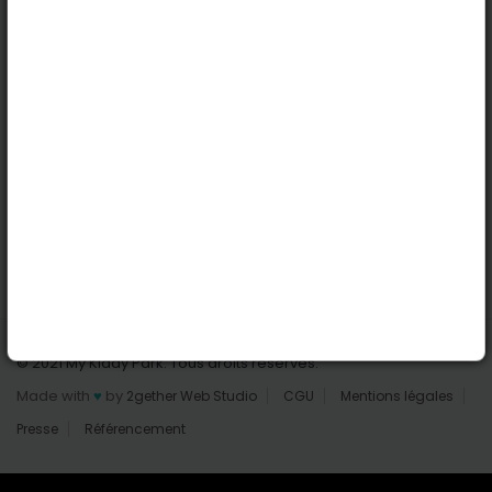
Nantes
Reims
Liens utiles
Connexion | Inscription
Rechercher des parcs
Tout les parcs
Ajouter un parc
Nous contacter
© 2021 My Kiddy Park. Tous droits réservés.
Made with
♥
by
2gether Web Studio
CGU
Mentions légales
Presse
Référencement