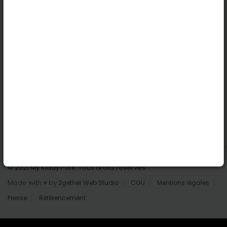
Nantes
Reims
Liens utiles
Connexion | Inscription
Rechercher des parcs
Tout les parcs
Ajouter un parc
Nous contacter
© 2021 My Kiddy Park. Tous droits réservés.
Made with
♥
by
2gether Web Studio
CGU
Mentions légales
Presse
Référencement