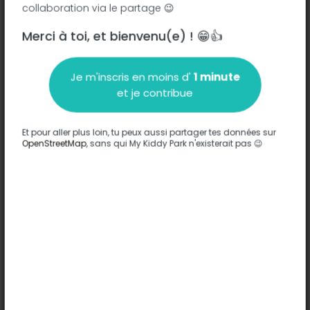
collaboration via le partage 😉
Merci à toi, et bienvenu(e) ! 😁👍
Description
Je m'inscris en moins d'
1 minute
Aucune information n'a été entrée sur ce parc.
et je contribue
Compléter
Et pour aller plus loin, tu peux aussi partager tes données sur
Options
OpenStreetMap
, sans qui My Kiddy Park n'existerait pas 😉
Aucune option n'a été entrée sur ce parc.
Compléter
Commentaires
(0)