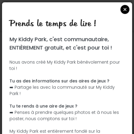
Prends le temps de lire !
Localiser sur Google Maps
|
| |
My Kiddy Park, c'est communautaire,
Ce parc n'a pas encore été visité ! À toi
ENTIÈREMENT gratuit, et c'est pour toi !
de jouer !
Soit l'aventurier qui découvre ce parc en
Nous avons créé My Kiddy Park bénévolement pour
toi !
premier !
Tu as des informations sur des aires de jeux ?
J'ajoute le nom
J'ajoute des
➡️ Partage les avec la communauté sur My Kiddy
photos
Park !
J'ajoute une
J'ajoute les
description
équipements
Tu te rends à une aire de jeux ?
➡️ Penses à prendre quelques photos et à nous les
poster, nous comptons sur toi !
Plaza Ecópolis
My Kiddy Park est entièrement fondé sur la