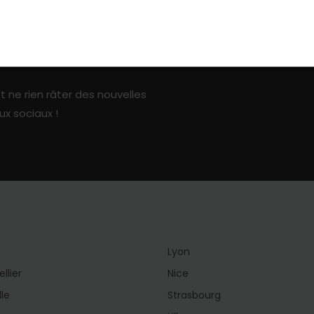
ark sur les réseaux sociaux
t ne rien râter des nouvelles
ux sociaux !
Lyon
llier
Nice
lle
Strasbourg