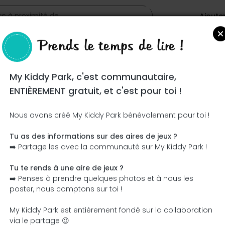
Ajoute
Prends le temps de lire !
My Kiddy Park, c'est communautaire,
ENTIÈREMENT gratuit, et c'est pour toi !
Nous avons créé My Kiddy Park bénévolement pour toi !
Tu as des informations sur des aires de jeux ?
Ce parc n'a pas encore été visité ! À toi de jouer !
➡️ Partage les avec la communauté sur My Kiddy Park !
Soit l'aventurier qui découvre ce parc en premier !
Tu te rends à une aire de jeux ?
➡️ Penses à prendre quelques photos et à nous les
J'ajoute le nom
J'ajoute des photos
poster, nous comptons sur toi !
J'ajoute une description
J'ajoute les équipement
My Kiddy Park est entièrement fondé sur la collaboration
via le partage 😉