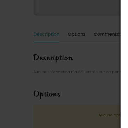
Description
Options
Commentaires
Description
Aucune information n'a été entrée sur ce parc.
Options
Aucune option n