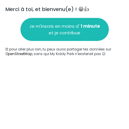
Merci à toi, et bienvenu(e) ! 😁👍
Je m'inscris en moins d'
1 minute
et je contribue
Ajouter un commentaire
Et pour aller plus loin, tu peux aussi partager tes données sur
OpenStreetMap
, sans qui My Kiddy Park n'existerait pas 😉
Compléter
'a été entrée sur ce parc.
Compléter