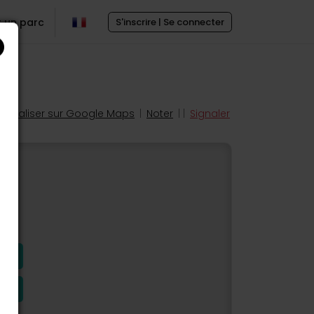
r un parc
S'inscrire | Se connecter
Localiser sur Google Maps
|
Noter
| |
Signaler
s