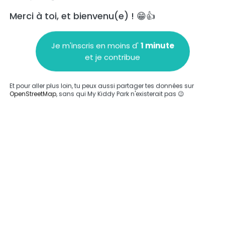
Merci à toi, et bienvenu(e) ! 😁👍
Je m'inscris en moins d'
1 minute
et je contribue
Ajouter un commentaire
Et pour aller plus loin, tu peux aussi partager tes données sur
OpenStreetMap
, sans qui My Kiddy Park n'existerait pas 😉
Compléter
'a été entrée sur ce parc.
Compléter