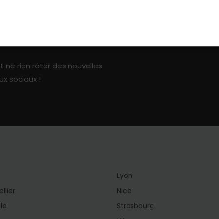
ark sur les réseaux sociaux
t ne rien râter des nouvelles
ux sociaux !
Lyon
llier
Nice
lle
Strasbourg