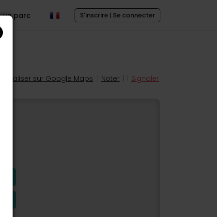
r un parc
S'inscrire | Se connecter
Localiser sur Google Maps
|
Noter
| |
Signaler
s