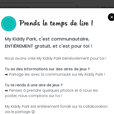
Ajoute
Prends le temps de lire !
My Kiddy Park, c'est communautaire,
ENTIÈREMENT gratuit, et c'est pour toi !
Nous avons créé My Kiddy Park bénévolement pour toi !
Tu as des informations sur des aires de jeux ?
Ce parc n'a pas encore été visité ! À toi de jouer !
➡️ Partage les avec la communauté sur My Kiddy Park !
Soit l'aventurier qui découvre ce parc en premier !
Tu te rends à une aire de jeux ?
➡️ Penses à prendre quelques photos et à nous les
J'ajoute le nom
J'ajoute des photos
poster, nous comptons sur toi !
J'ajoute une description
J'ajoute les équipement
My Kiddy Park est entièrement fondé sur la collaboration
via le partage 😉