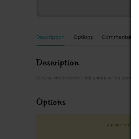
Description
Options
Commentaires
Description
Aucune information n'a été entrée sur ce parc.
Options
Aucune option n