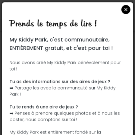
Prends le temps de lire !
Localiser sur Google Maps
|
| |
My Kiddy Park, c'est communautaire,
Ce parc n'a pas encore été visité ! À toi
ENTIÈREMENT gratuit, et c'est pour toi !
de jouer !
Soit l'aventurier qui découvre ce parc en
Nous avons créé My Kiddy Park bénévolement pour
toi !
premier !
Tu as des informations sur des aires de jeux ?
J'ajoute le nom
J'ajoute des
➡️ Partage les avec la communauté sur My Kiddy
photos
Park !
J'ajoute une
J'ajoute les
description
équipements
Tu te rends à une aire de jeux ?
➡️ Penses à prendre quelques photos et à nous les
poster, nous comptons sur toi !
Parque Norte
My Kiddy Park est entièrement fondé sur la