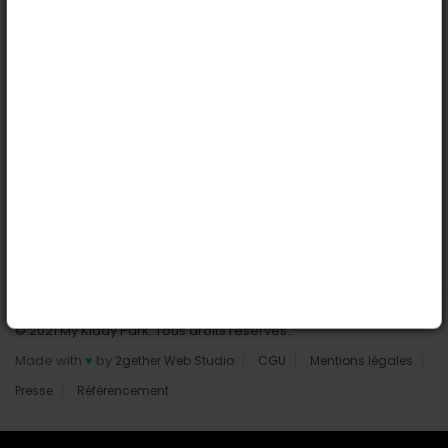
Nantes
Reims
Liens utiles
Connexion | Inscription
Rechercher des parcs
Tout les parcs
Ajouter un parc
Nous contacter
© 2021 My Kiddy Park. Tous droits réservés.
Made with
♥
by
2gether Web Studio
CGU
Mentions légales
Presse
Référencement