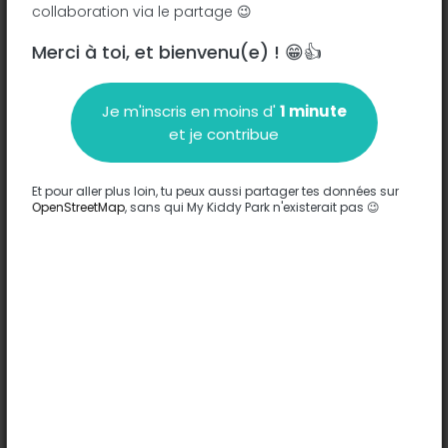
collaboration via le partage 😉
Merci à toi, et bienvenu(e) ! 😁👍
Description
Je m'inscris en moins d'
1 minute
Aucune information n'a été entrée sur ce parc.
et je contribue
Compléter
Et pour aller plus loin, tu peux aussi partager tes données sur
Options
OpenStreetMap
, sans qui My Kiddy Park n'existerait pas 😉
Aucune option n'a été entrée sur ce parc.
Compléter
Commentaires
(0)