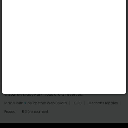
Nantes
Reims
Liens utiles
Connexion | Inscription
Rechercher des parcs
Tout les parcs
Ajouter un parc
Nous contacter
© 2021 My Kiddy Park. Tous droits réservés.
Made with
♥
by
2gether Web Studio
CGU
Mentions légales
Presse
Référencement