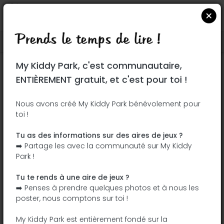
Prends le temps de lire !
Localiser sur Google Maps
|
| |
My Kiddy Park, c'est communautaire,
Ce parc n'a pas encore été visité ! À toi
ENTIÈREMENT gratuit, et c'est pour toi !
de jouer !
Soit l'aventurier qui découvre ce parc en
Nous avons créé My Kiddy Park bénévolement pour
toi !
premier !
Tu as des informations sur des aires de jeux ?
J'ajoute le nom
J'ajoute des
➡️ Partage les avec la communauté sur My Kiddy
photos
Park !
J'ajoute une
J'ajoute les
description
équipements
Tu te rends à une aire de jeux ?
➡️ Penses à prendre quelques photos et à nous les
poster, nous comptons sur toi !
Parque Dr. Alejandro Vallejo Hierro
My Kiddy Park est entièrement fondé sur la