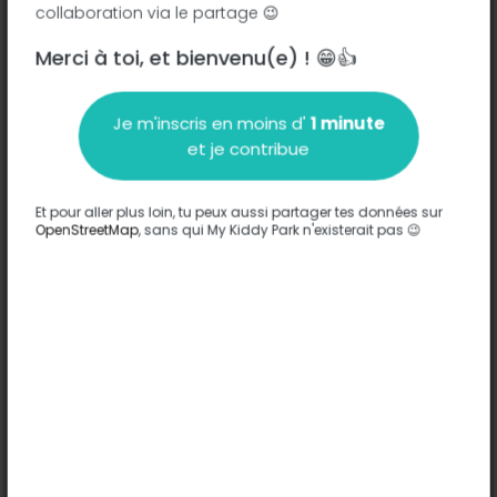
collaboration via le partage 😉
Merci à toi, et bienvenu(e) ! 😁👍
Description
Je m'inscris en moins d'
1 minute
Aucune information n'a été entrée sur ce parc.
et je contribue
Compléter
Et pour aller plus loin, tu peux aussi partager tes données sur
Options
OpenStreetMap
, sans qui My Kiddy Park n'existerait pas 😉
Aucune option n'a été entrée sur ce parc.
Compléter
Commentaires
(0)