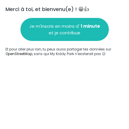
Merci à toi, et bienvenu(e) ! 😁👍
Je m'inscris en moins d'
1 minute
et je contribue
Ajouter un commentaire
Et pour aller plus loin, tu peux aussi partager tes données sur
OpenStreetMap
, sans qui My Kiddy Park n'existerait pas 😉
Compléter
'a été entrée sur ce parc.
Compléter