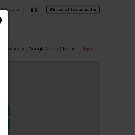
r un parc
S'inscrire | Se connecter
Localiser sur Google Maps
|
Noter
| |
Signaler
s