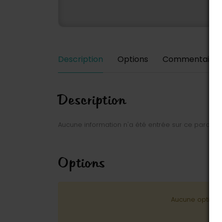
Description
Options
Commentaires
Description
Aucune information n'a été entrée sur ce parc.
Options
Aucune option n