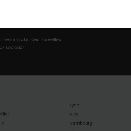
ark sur les réseaux sociaux
t ne rien râter des nouvelles
ux sociaux !
Lyon
llier
Nice
lle
Strasbourg