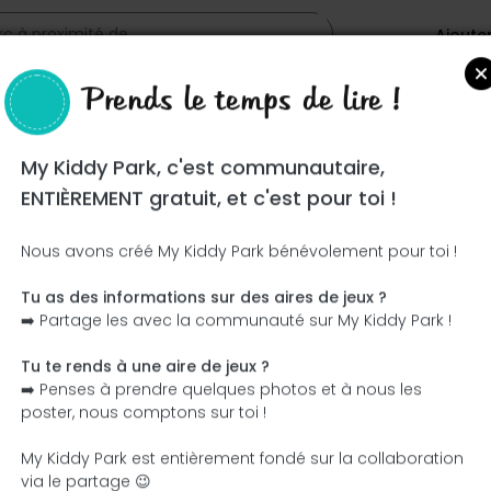
Ajoute
Prends le temps de lire !
My Kiddy Park, c'est communautaire,
ENTIÈREMENT gratuit, et c'est pour toi !
Nous avons créé My Kiddy Park bénévolement pour toi !
Tu as des informations sur des aires de jeux ?
Ce parc n'a pas encore été visité ! À toi de jouer !
➡️ Partage les avec la communauté sur My Kiddy Park !
Soit l'aventurier qui découvre ce parc en premier !
Tu te rends à une aire de jeux ?
➡️ Penses à prendre quelques photos et à nous les
J'ajoute le nom
J'ajoute des photos
poster, nous comptons sur toi !
J'ajoute une description
J'ajoute les équipement
My Kiddy Park est entièrement fondé sur la collaboration
via le partage 😉