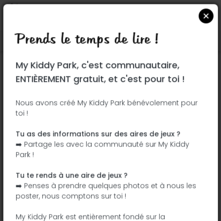
Prends le temps de lire !
Localiser sur Google Maps
|
| |
My Kiddy Park, c'est communautaire,
Ce parc n'a pas encore été visité ! À toi
ENTIÈREMENT gratuit, et c'est pour toi !
de jouer !
Soit l'aventurier qui découvre ce parc en
Nous avons créé My Kiddy Park bénévolement pour
toi !
premier !
Tu as des informations sur des aires de jeux ?
J'ajoute le nom
J'ajoute des
➡️ Partage les avec la communauté sur My Kiddy
photos
Park !
J'ajoute une
J'ajoute les
description
équipements
Tu te rends à une aire de jeux ?
➡️ Penses à prendre quelques photos et à nous les
poster, nous comptons sur toi !
Parque Arroyo de las Viñas
My Kiddy Park est entièrement fondé sur la