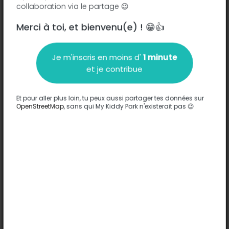
collaboration via le partage 😉
Merci à toi, et bienvenu(e) ! 😁👍
Description
Je m'inscris en moins d'
1 minute
Aucune information n'a été entrée sur ce parc.
et je contribue
Compléter
Et pour aller plus loin, tu peux aussi partager tes données sur
Options
Compléter
OpenStreetMap
, sans qui My Kiddy Park n'existerait pas 😉
Jeux
-
Confort
Cloturé
Sols
-
Âges