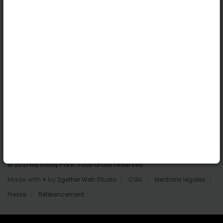
Nantes
Reims
Liens utiles
Connexion | Inscription
Rechercher des parcs
Tout les parcs
Ajouter un parc
Nous contacter
© 2021 My Kiddy Park. Tous droits réservés.
Made with
♥
by
2gether Web Studio
CGU
Mentions légales
Presse
Référencement