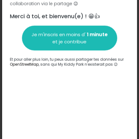
collaboration via le partage 😉
Merci à toi, et bienvenu(e) ! 😁👍
Description
Je m'inscris en moins d'
1 minute
Aucune information n'a été entrée sur ce parc.
et je contribue
Compléter
Et pour aller plus loin, tu peux aussi partager tes données sur
Options
OpenStreetMap
, sans qui My Kiddy Park n'existerait pas 😉
Aucune option n'a été entrée sur ce parc.
Compléter
Commentaires
(0)