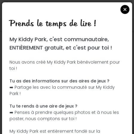
Prends le temps de lire !
Localiser sur Google Maps
|
| |
My Kiddy Park, c'est communautaire,
Ce parc n'a pas encore été visité ! À toi
ENTIÈREMENT gratuit, et c'est pour toi !
de jouer !
Soit l'aventurier qui découvre ce parc en
Nous avons créé My Kiddy Park bénévolement pour
toi !
premier !
Tu as des informations sur des aires de jeux ?
J'ajoute le nom
J'ajoute des
➡️ Partage les avec la communauté sur My Kiddy
photos
Park !
J'ajoute une
J'ajoute les
description
équipements
Tu te rends à une aire de jeux ?
➡️ Penses à prendre quelques photos et à nous les
poster, nous comptons sur toi !
Plaza de la Constitución
My Kiddy Park est entièrement fondé sur la