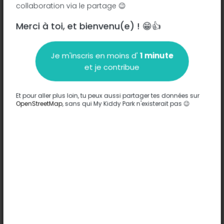
collaboration via le partage 😉
Merci à toi, et bienvenu(e) ! 😁👍
Description
Je m'inscris en moins d'
1 minute
Aucune information n'a été entrée sur ce parc.
et je contribue
Compléter
Et pour aller plus loin, tu peux aussi partager tes données sur
Options
OpenStreetMap
, sans qui My Kiddy Park n'existerait pas 😉
Aucune option n'a été entrée sur ce parc.
Compléter
Commentaires
(0)