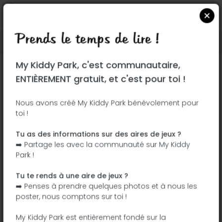
Prends le temps de lire !
Localiser sur Google Maps
|
| |
My Kiddy Park, c'est communautaire,
Ce parc n'a pas encore été visité ! À toi
ENTIÈREMENT gratuit, et c'est pour toi !
de jouer !
Soit l'aventurier qui découvre ce parc en
Nous avons créé My Kiddy Park bénévolement pour
toi !
premier !
Tu as des informations sur des aires de jeux ?
J'ajoute le nom
J'ajoute des
➡️ Partage les avec la communauté sur My Kiddy
photos
Park !
J'ajoute une
J'ajoute les
description
équipements
Tu te rends à une aire de jeux ?
➡️ Penses à prendre quelques photos et à nous les
poster, nous comptons sur toi !
Recinto Ferial
My Kiddy Park est entièrement fondé sur la