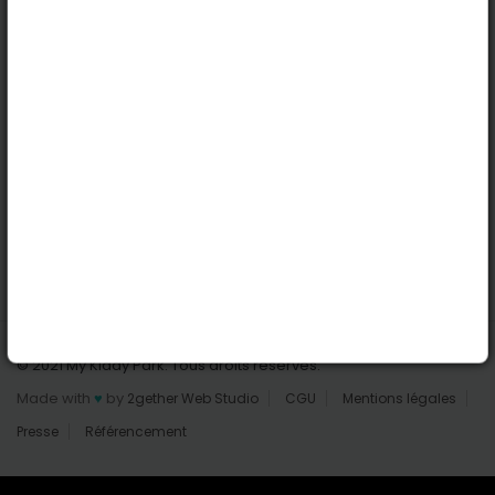
Nantes
Reims
Liens utiles
Connexion | Inscription
Rechercher des parcs
Tout les parcs
Ajouter un parc
Nous contacter
© 2021 My Kiddy Park. Tous droits réservés.
Made with
♥
by
2gether Web Studio
CGU
Mentions légales
Presse
Référencement