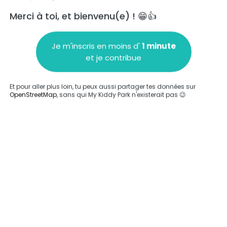
Merci à toi, et bienvenu(e) ! 😁👍
Je m'inscris en moins d'
1 minute
et je contribue
Ajouter un commentaire
Et pour aller plus loin, tu peux aussi partager tes données sur
OpenStreetMap
, sans qui My Kiddy Park n'existerait pas 😉
Compléter
'a été entrée sur ce parc.
Compléter