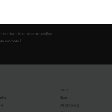
ark sur les réseaux sociaux
t ne rien râter des nouvelles
ux sociaux !
Lyon
llier
Nice
lle
Strasbourg