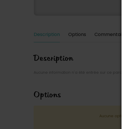
Description
Options
Commentaires
Description
Aucune information n'a été entrée sur ce parc.
Options
Aucune option n