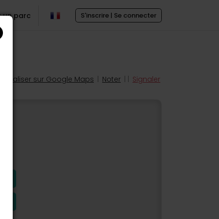
r un parc
S'inscrire | Se connecter
Localiser sur Google Maps
|
Noter
| |
Signaler
s