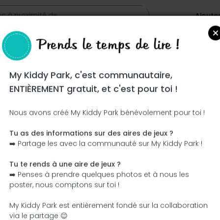
Ajoute
Prends le temps de lire !
My Kiddy Park, c'est communautaire,
ENTIÈREMENT gratuit, et c'est pour toi !
Nous avons créé My Kiddy Park bénévolement pour toi !
Tu as des informations sur des aires de jeux ?
Ce parc n'a pas encore été visité ! À toi de jouer !
➡️ Partage les avec la communauté sur My Kiddy Park !
Soit l'aventurier qui découvre ce parc en premier !
Tu te rends à une aire de jeux ?
➡️ Penses à prendre quelques photos et à nous les
J'ajoute le nom
J'ajoute des photos
poster, nous comptons sur toi !
J'ajoute une description
J'ajoute les équipement
My Kiddy Park est entièrement fondé sur la collaboration
via le partage 😉