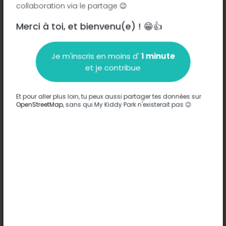
collaboration via le partage 😉
Merci à toi, et bienvenu(e) ! 😁👍
Description
Je m'inscris en moins d'
1 minute
Aucune information n'a été entrée sur ce parc.
et je contribue
Compléter
Et pour aller plus loin, tu peux aussi partager tes données sur
Options
OpenStreetMap
, sans qui My Kiddy Park n'existerait pas 😉
Aucune option n'a été entrée sur ce parc.
Compléter
Commentaires
(0)