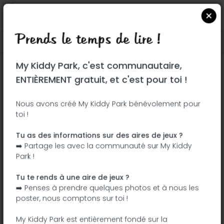
Prends le temps de lire !
Localiser sur Google Maps
|
| |
My Kiddy Park, c'est communautaire,
Ce parc n'a pas encore été visité ! À toi
ENTIÈREMENT gratuit, et c'est pour toi !
de jouer !
Soit l'aventurier qui découvre ce parc en
Nous avons créé My Kiddy Park bénévolement pour
toi !
premier !
Tu as des informations sur des aires de jeux ?
J'ajoute le nom
J'ajoute des
➡️ Partage les avec la communauté sur My Kiddy
photos
Park !
J'ajoute une
J'ajoute les
description
équipements
Tu te rends à une aire de jeux ?
➡️ Penses à prendre quelques photos et à nous les
poster, nous comptons sur toi !
Parque de La Ribota
My Kiddy Park est entièrement fondé sur la