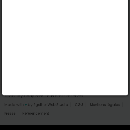
Nantes
Reims
Liens utiles
Connexion | Inscription
Rechercher des parcs
Tout les parcs
Ajouter un parc
Nous contacter
© 2021 My Kiddy Park. Tous droits réservés.
Made with
♥
by
2gether Web Studio
CGU
Mentions légales
Presse
Référencement