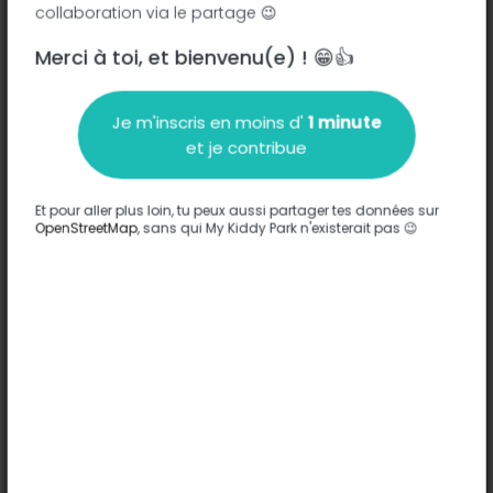
collaboration via le partage 😉
Merci à toi, et bienvenu(e) ! 😁👍
Description
Je m'inscris en moins d'
1 minute
Aucune information n'a été entrée sur ce parc.
et je contribue
Compléter
Et pour aller plus loin, tu peux aussi partager tes données sur
Options
OpenStreetMap
, sans qui My Kiddy Park n'existerait pas 😉
Aucune option n'a été entrée sur ce parc.
Compléter
Commentaires
(0)