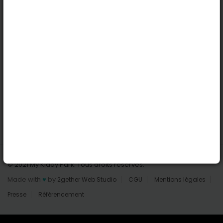
Nantes
Reims
Liens utiles
Connexion | Inscription
Rechercher des parcs
Tout les parcs
Ajouter un parc
Nous contacter
© 2021 My Kiddy Park. Tous droits réservés.
Made with
♥
by
2gether Web Studio
CGU
Mentions légales
Presse
Référencement