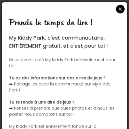
Prends le temps de lire !
Localiser sur Google Maps
|
| |
My Kiddy Park, c'est communautaire,
Ce parc n'a pas encore été visité ! À toi
ENTIÈREMENT gratuit, et c'est pour toi !
de jouer !
Soit l'aventurier qui découvre ce parc en
Nous avons créé My Kiddy Park bénévolement pour
toi !
premier !
Tu as des informations sur des aires de jeux ?
J'ajoute le nom
J'ajoute des
➡️ Partage les avec la communauté sur My Kiddy
photos
Park !
J'ajoute une
J'ajoute les
description
équipements
Tu te rends à une aire de jeux ?
➡️ Penses à prendre quelques photos et à nous les
poster, nous comptons sur toi !
Pradera de San Isidro
My Kiddy Park est entièrement fondé sur la