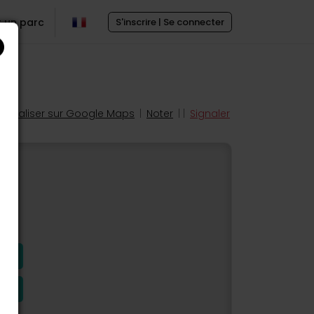
r un parc
S'inscrire | Se connecter
Localiser sur Google Maps
|
Noter
| |
Signaler
s