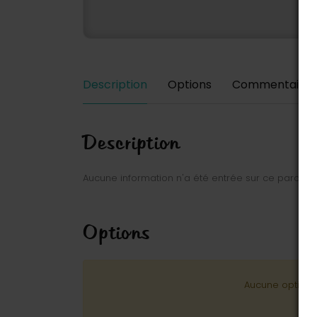
Description
Options
Commentaires
Description
Aucune information n'a été entrée sur ce parc.
Options
Aucune option n