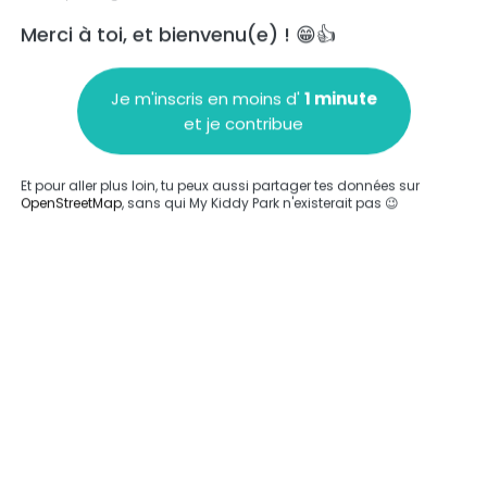
Merci à toi, et bienvenu(e) ! 😁👍
Je m'inscris en moins d'
1 minute
et je contribue
Ajouter un commentaire
Et pour aller plus loin, tu peux aussi partager tes données sur
OpenStreetMap
, sans qui My Kiddy Park n'existerait pas 😉
Compléter
'a été entrée sur ce parc.
Compléter