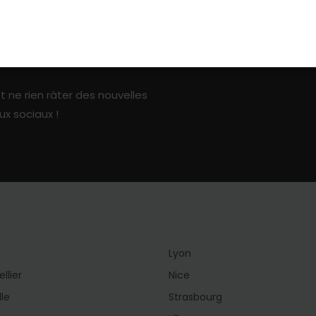
ark sur les réseaux sociaux
t ne rien râter des nouvelles
ux sociaux !
Lyon
llier
Nice
lle
Strasbourg