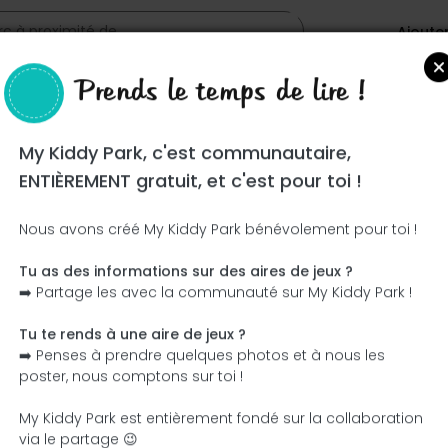
Ajoute
Prends le temps de lire !
My Kiddy Park, c'est communautaire,
ENTIÈREMENT gratuit, et c'est pour toi !
Nous avons créé My Kiddy Park bénévolement pour toi !
Tu as des informations sur des aires de jeux ?
Ce parc n'a pas encore été visité ! À toi de jouer !
➡️ Partage les avec la communauté sur My Kiddy Park !
Soit l'aventurier qui découvre ce parc en premier !
Tu te rends à une aire de jeux ?
➡️ Penses à prendre quelques photos et à nous les
J'ajoute le nom
J'ajoute des photos
poster, nous comptons sur toi !
J'ajoute une description
J'ajoute les équipement
My Kiddy Park est entièrement fondé sur la collaboration
via le partage 😉