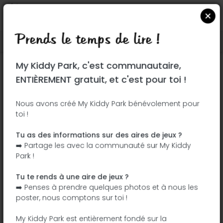
Prends le temps de lire !
Localiser sur Google Maps
|
| |
My Kiddy Park, c'est communautaire,
Ce parc n'a pas encore été visité ! À toi
ENTIÈREMENT gratuit, et c'est pour toi !
de jouer !
Soit l'aventurier qui découvre ce parc en
Nous avons créé My Kiddy Park bénévolement pour
toi !
premier !
Tu as des informations sur des aires de jeux ?
J'ajoute le nom
J'ajoute des
➡️ Partage les avec la communauté sur My Kiddy
photos
Park !
J'ajoute une
J'ajoute les
description
équipements
Tu te rends à une aire de jeux ?
➡️ Penses à prendre quelques photos et à nous les
poster, nous comptons sur toi !
Parque de las Comunidades de España
My Kiddy Park est entièrement fondé sur la