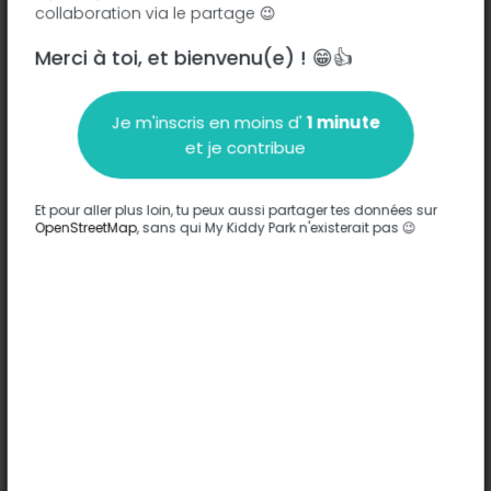
collaboration via le partage 😉
Merci à toi, et bienvenu(e) ! 😁👍
Je m'inscris en moins d'
1 minute
Description
et je contribue
Aucune information n'a été entrée sur ce parc.
Compléter
Et pour aller plus loin, tu peux aussi partager tes données sur
OpenStreetMap
, sans qui My Kiddy Park n'existerait pas 😉
Options
Aucune option n'a été entrée sur ce parc.
Compléter
Commentaires
(0)