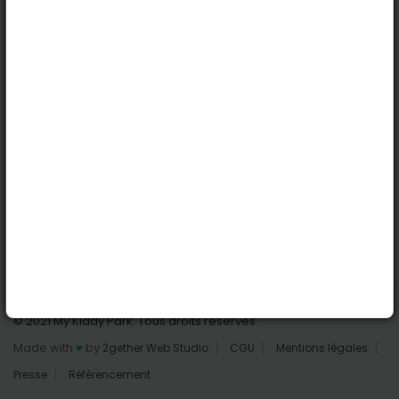
Lille
Nantes
Reims
Liens utiles
Connexion | Inscription
Rechercher des parcs
Tout les parcs
Ajouter un parc
Nous contacter
© 2021 My Kiddy Park. Tous droits réservés.
Made with
♥
by
2gether Web Studio
CGU
Mentions légales
Presse
Référencement