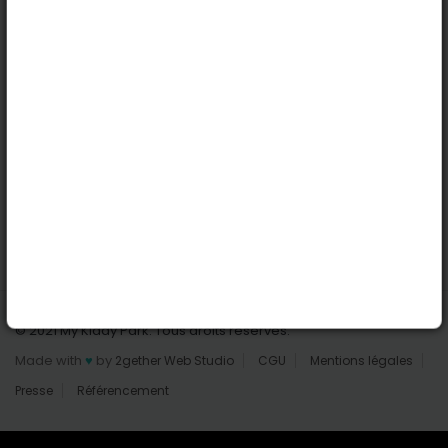
Nantes
Reims
Liens utiles
Connexion | Inscription
Rechercher des parcs
Tout les parcs
Ajouter un parc
Nous contacter
© 2021 My Kiddy Park. Tous droits réservés.
Made with
♥
by
2gether Web Studio
CGU
Mentions légales
Presse
Référencement