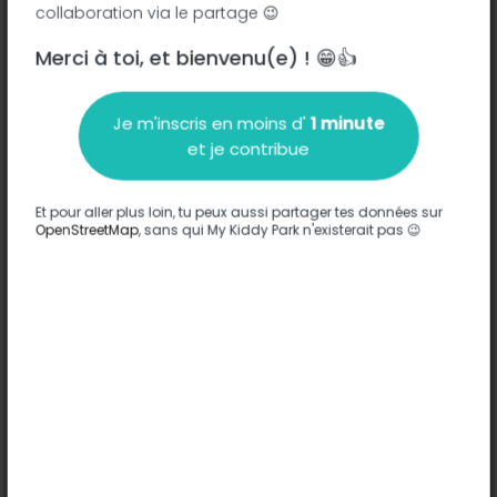
collaboration via le partage 😉
Merci à toi, et bienvenu(e) ! 😁👍
Description
Je m'inscris en moins d'
1 minute
Aucune information n'a été entrée sur ce parc.
et je contribue
Compléter
Et pour aller plus loin, tu peux aussi partager tes données sur
Options
OpenStreetMap
, sans qui My Kiddy Park n'existerait pas 😉
Aucune option n'a été entrée sur ce parc.
Compléter
Commentaires
(0)