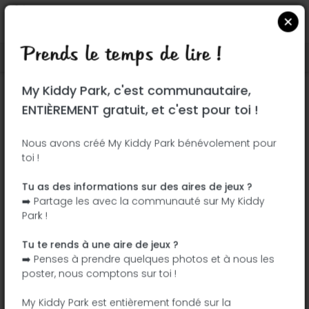
Prends le temps de lire !
Localiser sur Google Maps
|
| |
My Kiddy Park, c'est communautaire,
Ce parc n'a pas encore été visité ! À toi
ENTIÈREMENT gratuit, et c'est pour toi !
de jouer !
Soit l'aventurier qui découvre ce parc en
Nous avons créé My Kiddy Park bénévolement pour
toi !
premier !
Tu as des informations sur des aires de jeux ?
J'ajoute le nom
J'ajoute des
➡️ Partage les avec la communauté sur My Kiddy
photos
Park !
J'ajoute une
J'ajoute les
description
équipements
Tu te rends à une aire de jeux ?
➡️ Penses à prendre quelques photos et à nous les
poster, nous comptons sur toi !
Parque del Arroyo Fontarrón
My Kiddy Park est entièrement fondé sur la