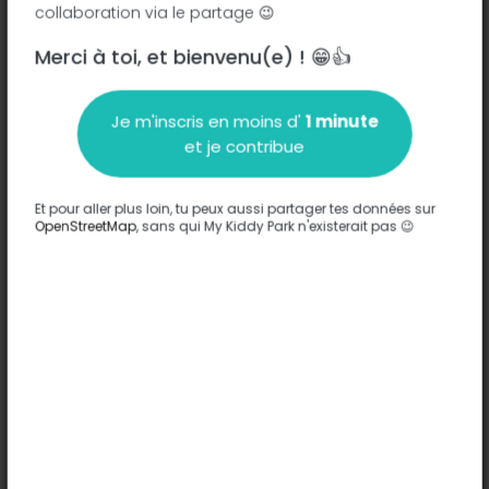
collaboration via le partage 😉
Merci à toi, et bienvenu(e) ! 😁👍
Description
Je m'inscris en moins d'
1 minute
Aucune information n'a été entrée sur ce parc.
et je contribue
Compléter
Et pour aller plus loin, tu peux aussi partager tes données sur
Options
OpenStreetMap
, sans qui My Kiddy Park n'existerait pas 😉
Aucune option n'a été entrée sur ce parc.
Compléter
Commentaires
(0)