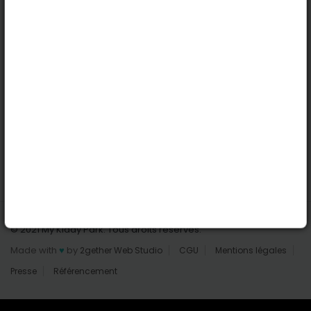
Nantes
Reims
Liens utiles
Connexion | Inscription
Rechercher des parcs
Tout les parcs
Ajouter un parc
Nous contacter
© 2021 My Kiddy Park. Tous droits réservés.
Made with
♥
by
2gether Web Studio
CGU
Mentions légales
Presse
Référencement