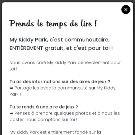
Prends le temps de lire !
Localiser sur Google Maps
|
| |
My Kiddy Park, c'est communautaire,
Ce parc n'a pas encore été visité ! À toi
ENTIÈREMENT gratuit, et c'est pour toi !
de jouer !
Soit l'aventurier qui découvre ce parc en
Nous avons créé My Kiddy Park bénévolement pour
toi !
premier !
Tu as des informations sur des aires de jeux ?
J'ajoute le nom
J'ajoute des
➡️ Partage les avec la communauté sur My Kiddy
photos
Park !
J'ajoute une
J'ajoute les
description
équipements
Tu te rends à une aire de jeux ?
➡️ Penses à prendre quelques photos et à nous les
poster, nous comptons sur toi !
Parque del Arroyo Fontarrón
My Kiddy Park est entièrement fondé sur la