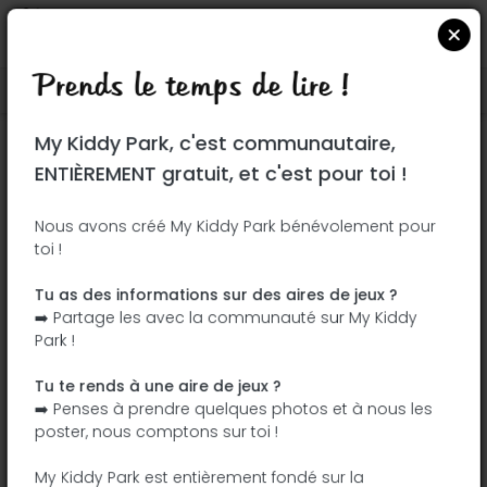
Prends le temps de lire !
Localiser sur Google Maps
|
| |
My Kiddy Park, c'est communautaire,
Ce parc n'a pas encore été visité ! À toi
ENTIÈREMENT gratuit, et c'est pour toi !
de jouer !
Soit l'aventurier qui découvre ce parc en
Nous avons créé My Kiddy Park bénévolement pour
toi !
premier !
Tu as des informations sur des aires de jeux ?
J'ajoute le nom
J'ajoute des
➡️ Partage les avec la communauté sur My Kiddy
photos
Park !
J'ajoute une
J'ajoute les
description
équipements
Tu te rends à une aire de jeux ?
➡️ Penses à prendre quelques photos et à nous les
poster, nous comptons sur toi !
Parque de la Hispanidad
My Kiddy Park est entièrement fondé sur la