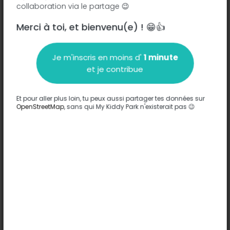
collaboration via le partage 😉
Merci à toi, et bienvenu(e) ! 😁👍
Description
Compléter
Je m'inscris en moins d'
1 minute
Pirámide infantil de cuerdas
et je contribue
Traduire ce texte
Et pour aller plus loin, tu peux aussi partager tes données sur
Options
OpenStreetMap
, sans qui My Kiddy Park n'existerait pas 😉
Aucune option n'a été entrée sur ce parc.
Compléter
Commentaires
(0)