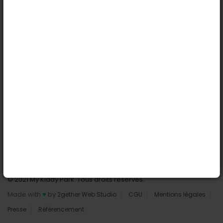
Lille
Nantes
Reims
Liens utiles
Connexion | Inscription
Rechercher des parcs
Tout les parcs
Ajouter un parc
Nous contacter
© 2021 My Kiddy Park. Tous droits réservés.
Made with
♥
by
2gether Web Studio
CGU
Mentions légales
Presse
Référencement