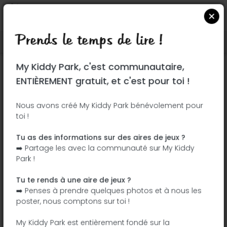
Prends le temps de lire !
Localiser sur Google Maps
|
| |
My Kiddy Park, c'est communautaire,
Ce parc n'a pas encore été visité ! À toi
ENTIÈREMENT gratuit, et c'est pour toi !
de jouer !
Soit l'aventurier qui découvre ce parc en
Nous avons créé My Kiddy Park bénévolement pour
toi !
premier !
Tu as des informations sur des aires de jeux ?
J'ajoute le nom
J'ajoute des
➡️ Partage les avec la communauté sur My Kiddy
photos
Park !
J'ajoute une
J'ajoute les
description
équipements
Tu te rends à une aire de jeux ?
➡️ Penses à prendre quelques photos et à nous les
poster, nous comptons sur toi !
Parque de María Piedad García Revuelta
My Kiddy Park est entièrement fondé sur la