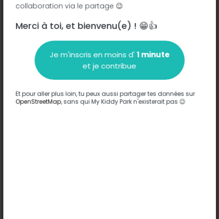
collaboration via le partage 😉
Merci à toi, et bienvenu(e) ! 😁👍
Je m'inscris en moins d'
1 minute
Description
et je contribue
Aucune information n'a été entrée sur ce parc.
Compléter
Et pour aller plus loin, tu peux aussi partager tes données sur
OpenStreetMap
, sans qui My Kiddy Park n'existerait pas 😉
Options
Aucune option n'a été entrée sur ce parc.
Compléter
Commentaires
(0)