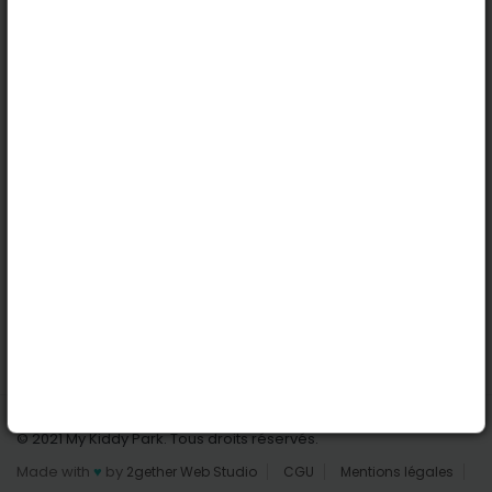
Strasbourg
Lille
Nantes
Reims
Liens utiles
Connexion | Inscription
Rechercher des parcs
Tout les parcs
Ajouter un parc
Nous contacter
© 2021 My Kiddy Park. Tous droits réservés.
Made with
♥
by
2gether Web Studio
CGU
Mentions légales