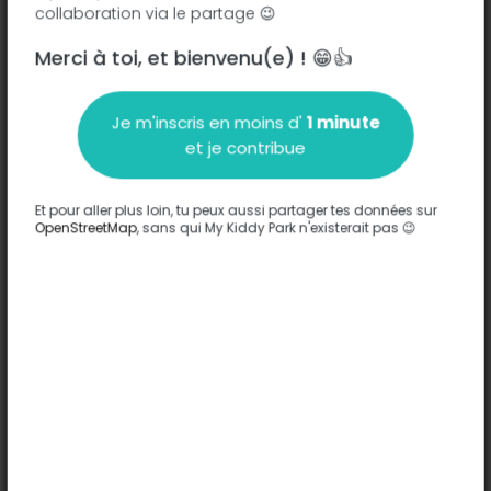
collaboration via le partage 😉
Merci à toi, et bienvenu(e) ! 😁👍
Description
Compléter
Je m'inscris en moins d'
1 minute
Zona de juegos. En el lado de la calle Jaime el conquistador
et je contribue
hay toboganes-tubo, pero hacia el centro de la calle Torres
Miranda hay más juegos infantiles. Desconozco si son del
ayuntamiento o de la comunidad de vecinos.
Et pour aller plus loin, tu peux aussi partager tes données sur
Traduire ce texte
OpenStreetMap
, sans qui My Kiddy Park n'existerait pas 😉
Options
Aucune option n'a été entrée sur ce parc.
Compléter