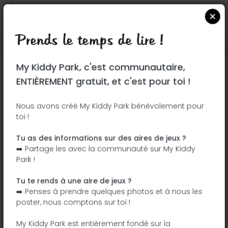
Prends le temps de lire !
Localiser sur Google Maps
|
| |
My Kiddy Park, c'est communautaire,
Ce parc n'a pas encore été visité ! À toi
ENTIÈREMENT gratuit, et c'est pour toi !
de jouer !
Soit l'aventurier qui découvre ce parc en
Nous avons créé My Kiddy Park bénévolement pour
toi !
premier !
Tu as des informations sur des aires de jeux ?
J'ajoute le nom
J'ajoute des
➡️ Partage les avec la communauté sur My Kiddy
photos
Park !
J'ajoute une
J'ajoute les
description
équipements
Tu te rends à une aire de jeux ?
➡️ Penses à prendre quelques photos et à nous les
poster, nous comptons sur toi !
Madrid Río
My Kiddy Park est entièrement fondé sur la