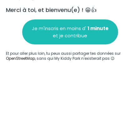
Merci à toi, et bienvenu(e) ! 😁👍
Je m'inscris en moins d'
1 minute
et je contribue
Ajouter un commentaire
Et pour aller plus loin, tu peux aussi partager tes données sur
OpenStreetMap
, sans qui My Kiddy Park n'existerait pas 😉
Compléter
'a été entrée sur ce parc.
Compléter