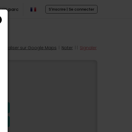
r un parc
S'inscrire | Se connecter
Localiser sur Google Maps
|
Noter
| |
Signaler
s