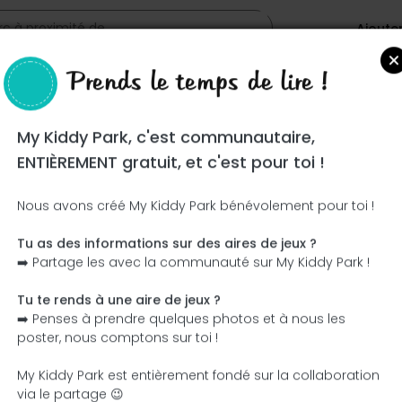
Ajoute
Prends le temps de lire !
My Kiddy Park, c'est communautaire,
ENTIÈREMENT gratuit, et c'est pour toi !
Nous avons créé My Kiddy Park bénévolement pour toi !
Tu as des informations sur des aires de jeux ?
Ce parc n'a pas encore été visité ! À toi de jouer !
➡️ Partage les avec la communauté sur My Kiddy Park !
Soit l'aventurier qui découvre ce parc en premier !
Tu te rends à une aire de jeux ?
➡️ Penses à prendre quelques photos et à nous les
J'ajoute le nom
J'ajoute des photos
poster, nous comptons sur toi !
J'ajoute une description
J'ajoute les équipement
My Kiddy Park est entièrement fondé sur la collaboration
via le partage 😉