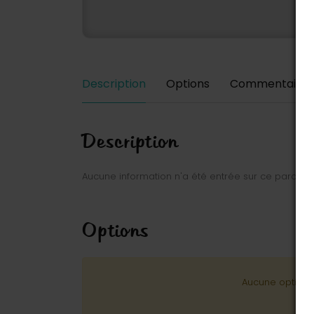
Description
Options
Commentaires
Description
Aucune information n'a été entrée sur ce parc.
Options
Aucune option n