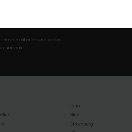
ark sur les réseaux sociaux
t ne rien râter des nouvelles
ux sociaux !
Lyon
llier
Nice
lle
Strasbourg