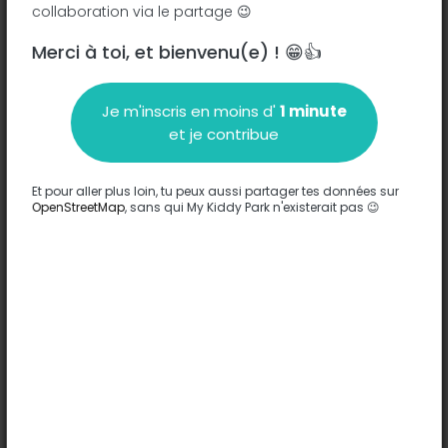
collaboration via le partage 😉
Merci à toi, et bienvenu(e) ! 😁👍
Description
Je m'inscris en moins d'
1 minute
Aucune information n'a été entrée sur ce parc.
et je contribue
Compléter
Et pour aller plus loin, tu peux aussi partager tes données sur
Options
OpenStreetMap
, sans qui My Kiddy Park n'existerait pas 😉
Aucune option n'a été entrée sur ce parc.
Compléter
Commentaires
(0)