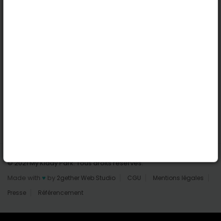
Nantes
Reims
Liens utiles
Connexion | Inscription
Rechercher des parcs
Tout les parcs
Ajouter un parc
Nous contacter
© 2021 My Kiddy Park. Tous droits réservés.
Made with
♥
by
2gether Web Studio
CGU
Mentions légales
Presse
Référencement