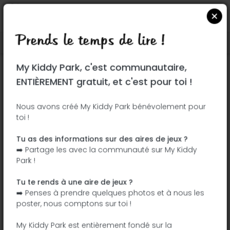
Prends le temps de lire !
Localiser sur Google Maps
|
| |
My Kiddy Park, c'est communautaire,
Ce parc n'a pas encore été visité ! À toi
ENTIÈREMENT gratuit, et c'est pour toi !
de jouer !
Soit l'aventurier qui découvre ce parc en
Nous avons créé My Kiddy Park bénévolement pour
toi !
premier !
Tu as des informations sur des aires de jeux ?
J'ajoute le nom
J'ajoute des
➡️ Partage les avec la communauté sur My Kiddy
photos
Park !
J'ajoute une
J'ajoute les
description
équipements
Tu te rends à une aire de jeux ?
➡️ Penses à prendre quelques photos et à nous les
poster, nous comptons sur toi !
Parque Lineal del Manzanares
My Kiddy Park est entièrement fondé sur la