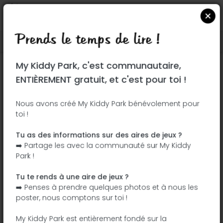
Prends le temps de lire !
Localiser sur Google Maps
|
| |
My Kiddy Park, c'est communautaire,
Ce parc n'a pas encore été visité ! À toi
ENTIÈREMENT gratuit, et c'est pour toi !
de jouer !
Soit l'aventurier qui découvre ce parc en
Nous avons créé My Kiddy Park bénévolement pour
toi !
premier !
Tu as des informations sur des aires de jeux ?
J'ajoute le nom
J'ajoute des
➡️ Partage les avec la communauté sur My Kiddy
photos
Park !
J'ajoute une
J'ajoute les
description
équipements
Tu te rends à une aire de jeux ?
➡️ Penses à prendre quelques photos et à nous les
poster, nous comptons sur toi !
Parque de Juan Carmona "Habichuela"
My Kiddy Park est entièrement fondé sur la