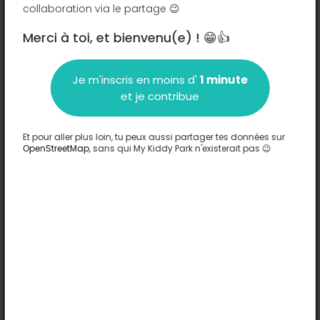
collaboration via le partage 😉
Merci à toi, et bienvenu(e) ! 😁👍
Je m'inscris en moins d'
1 minute
Description
et je contribue
Aucune information n'a été entrée sur ce parc.
Compléter
Et pour aller plus loin, tu peux aussi partager tes données sur
OpenStreetMap
, sans qui My Kiddy Park n'existerait pas 😉
Options
Aucune option n'a été entrée sur ce parc.
Compléter
Commentaires
(0)