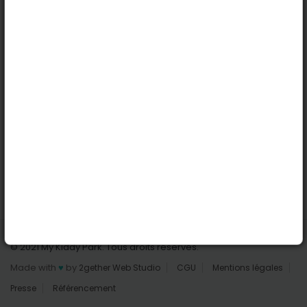
Lille
Nantes
Reims
Liens utiles
Connexion | Inscription
Rechercher des parcs
Tout les parcs
Ajouter un parc
Nous contacter
© 2021 My Kiddy Park. Tous droits réservés.
Made with
♥
by
2gether Web Studio
CGU
Mentions légales
Presse
Référencement