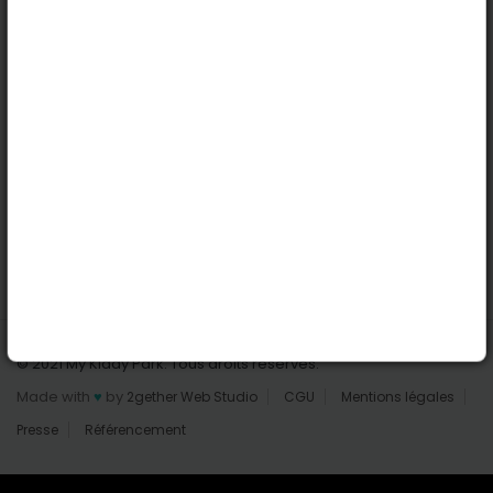
Nantes
Reims
Liens utiles
Connexion | Inscription
Rechercher des parcs
Tout les parcs
Ajouter un parc
Nous contacter
© 2021 My Kiddy Park. Tous droits réservés.
Made with
♥
by
2gether Web Studio
CGU
Mentions légales
Presse
Référencement