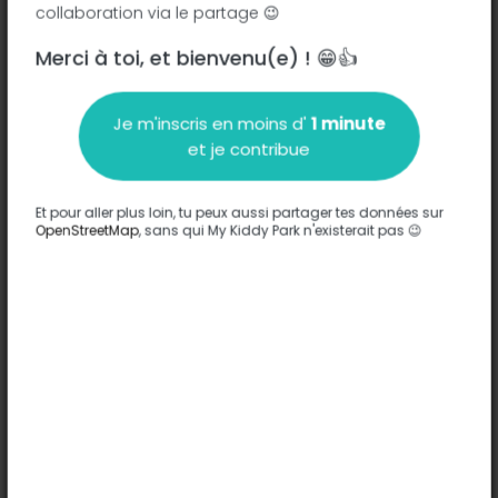
collaboration via le partage 😉
Merci à toi, et bienvenu(e) ! 😁👍
Description
Je m'inscris en moins d'
1 minute
Aucune information n'a été entrée sur ce parc.
et je contribue
Compléter
Et pour aller plus loin, tu peux aussi partager tes données sur
Options
OpenStreetMap
, sans qui My Kiddy Park n'existerait pas 😉
Aucune option n'a été entrée sur ce parc.
Compléter
Commentaires
(0)