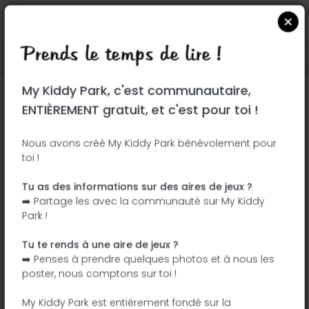
Prends le temps de lire !
Localiser sur Google Maps
|
| |
My Kiddy Park, c'est communautaire,
Ce parc n'a pas encore été visité ! À toi
ENTIÈREMENT gratuit, et c'est pour toi !
de jouer !
Soit l'aventurier qui découvre ce parc en
Nous avons créé My Kiddy Park bénévolement pour
toi !
premier !
Tu as des informations sur des aires de jeux ?
J'ajoute le nom
J'ajoute des
➡️ Partage les avec la communauté sur My Kiddy
photos
Park !
J'ajoute une
J'ajoute les
description
équipements
Tu te rends à une aire de jeux ?
➡️ Penses à prendre quelques photos et à nous les
poster, nous comptons sur toi !
Parque Lineal del Manzanares
My Kiddy Park est entièrement fondé sur la