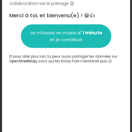
collaboration via le partage 😉
Merci à toi, et bienvenu(e) ! 😁👍
Description
Je m'inscris en moins d'
1 minute
Aucune information n'a été entrée sur ce parc.
et je contribue
Compléter
Et pour aller plus loin, tu peux aussi partager tes données sur
Options
OpenStreetMap
, sans qui My Kiddy Park n'existerait pas 😉
Aucune option n'a été entrée sur ce parc.
Compléter
Commentaires
(0)