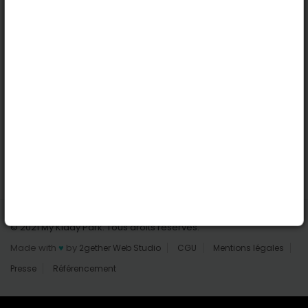
Nantes
Reims
Liens utiles
Connexion | Inscription
Rechercher des parcs
Tout les parcs
Ajouter un parc
Nous contacter
© 2021 My Kiddy Park. Tous droits réservés.
Made with
♥
by
2gether Web Studio
CGU
Mentions légales
Presse
Référencement