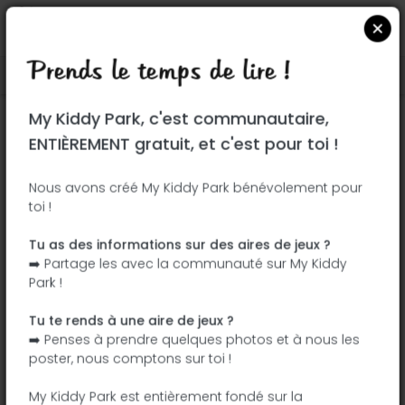
Prends le temps de lire !
Localiser sur Google Maps
|
| |
My Kiddy Park, c'est communautaire,
Ce parc n'a pas encore été visité ! À toi
ENTIÈREMENT gratuit, et c'est pour toi !
de jouer !
Soit l'aventurier qui découvre ce parc en
Nous avons créé My Kiddy Park bénévolement pour
toi !
premier !
Tu as des informations sur des aires de jeux ?
J'ajoute le nom
J'ajoute des
➡️ Partage les avec la communauté sur My Kiddy
photos
Park !
J'ajoute une
J'ajoute les
description
équipements
Tu te rends à une aire de jeux ?
➡️ Penses à prendre quelques photos et à nous les
poster, nous comptons sur toi !
Jardín de las Brigadas Internacionales
My Kiddy Park est entièrement fondé sur la