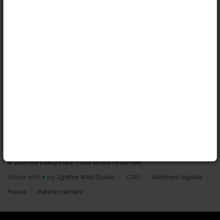
Nantes
Reims
Liens utiles
Connexion | Inscription
Rechercher des parcs
Tout les parcs
Ajouter un parc
Nous contacter
© 2021 My Kiddy Park. Tous droits réservés.
Made with
♥
by
2gether Web Studio
CGU
Mentions légales
Presse
Référencement