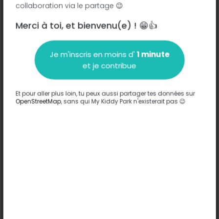
collaboration via le partage 😉
Merci à toi, et bienvenu(e) ! 😁👍
Description
Je m'inscris en moins d'
1 minute
Aucune information n'a été entrée sur ce parc.
et je contribue
Compléter
Et pour aller plus loin, tu peux aussi partager tes données sur
Options
OpenStreetMap
, sans qui My Kiddy Park n'existerait pas 😉
Aucune option n'a été entrée sur ce parc.
Compléter
Commentaires
(0)