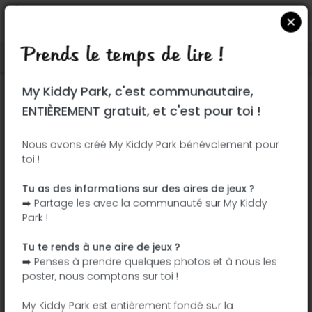
Prends le temps de lire !
Localiser sur Google Maps
|
| |
My Kiddy Park, c'est communautaire,
Ce parc n'a pas encore été visité ! À toi
ENTIÈREMENT gratuit, et c'est pour toi !
de jouer !
Soit l'aventurier qui découvre ce parc en
Nous avons créé My Kiddy Park bénévolement pour
toi !
premier !
Tu as des informations sur des aires de jeux ?
J'ajoute le nom
J'ajoute des
➡️ Partage les avec la communauté sur My Kiddy
photos
Park !
J'ajoute une
J'ajoute les
description
équipements
Tu te rends à une aire de jeux ?
➡️ Penses à prendre quelques photos et à nous les
poster, nous comptons sur toi !
Butterfield Park
My Kiddy Park est entièrement fondé sur la