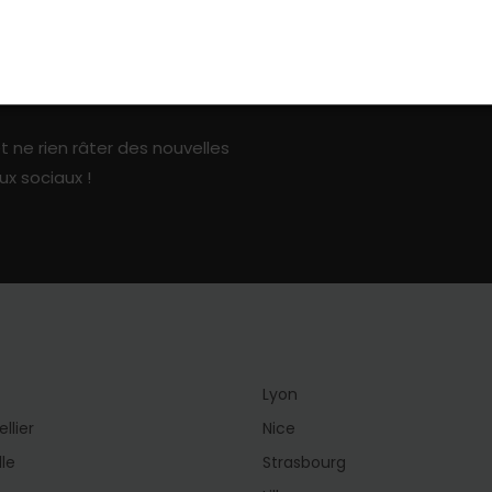
ark sur les réseaux sociaux
t ne rien râter des nouvelles
ux sociaux !
Lyon
llier
Nice
lle
Strasbourg