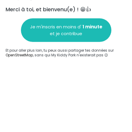
Merci à toi, et bienvenu(e) ! 😁👍
Je m'inscris en moins d'
1 minute
et je contribue
Ajouter un commentaire
Et pour aller plus loin, tu peux aussi partager tes données sur
OpenStreetMap
, sans qui My Kiddy Park n'existerait pas 😉
Compléter
'a été entrée sur ce parc.
Compléter