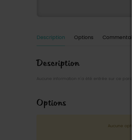
Description
Options
Commentaires
Description
Aucune information n'a été entrée sur ce parc.
Options
Aucune option n