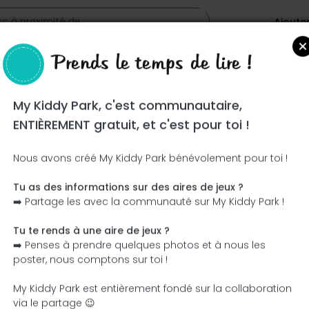
Ajoute
Prends le temps de lire !
My Kiddy Park, c'est communautaire,
ENTIÈREMENT gratuit, et c'est pour toi !
Nous avons créé My Kiddy Park bénévolement pour toi !
Tu as des informations sur des aires de jeux ?
Ce parc n'a pas encore été visité ! À toi de jouer !
➡️ Partage les avec la communauté sur My Kiddy Park !
Soit l'aventurier qui découvre ce parc en premier !
Tu te rends à une aire de jeux ?
➡️ Penses à prendre quelques photos et à nous les
J'ajoute le nom
J'ajoute des photos
poster, nous comptons sur toi !
J'ajoute une description
J'ajoute les équipement
My Kiddy Park est entièrement fondé sur la collaboration
via le partage 😉