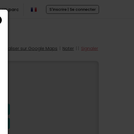
r un parc
S'inscrire | Se connecter
Localiser sur Google Maps
|
Noter
| |
Signaler
s