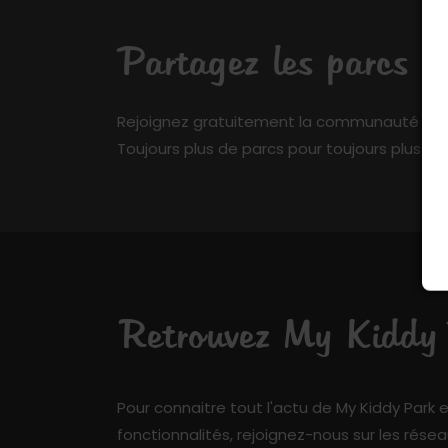
Partagez les parcs q
Rejoignez gratuitement la communauté de My 
Toujours plus de parcs pour toujours plus de 
Retrouvez My Kiddy P
Pour connaitre tout l'actu de My Kiddy Park e
fonctionnalités, rejoignez-nous sur les résea