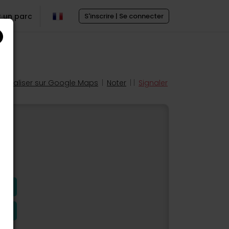
r un parc
S'inscrire | Se connecter
Localiser sur Google Maps
|
Noter
| |
Signaler
s