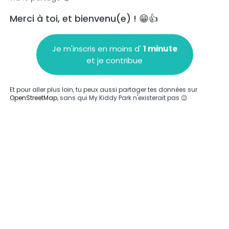
Merci à toi, et bienvenu(e) ! 😁👍
Je m'inscris en moins d'
1 minute
et je contribue
Ajouter un commentaire
Et pour aller plus loin, tu peux aussi partager tes données sur
OpenStreetMap
, sans qui My Kiddy Park n'existerait pas 😉
Compléter
Compléter