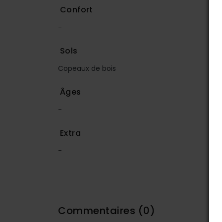
Confort
-
Sols
Copeaux de bois
Âges
-
Extra
-
Commentaires
(0)