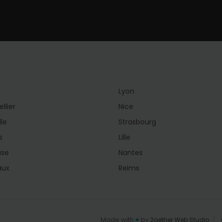
Lyon
llier
Nice
lle
Strasbourg
s
Lille
use
Nantes
aux
Reims
Made with
♥
by
2gether Web Studio