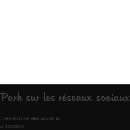
ue vous connaissez
Kiddy Park et ajoutez votre pierre à l’édifice !
fun !
ark sur les réseaux sociaux
t ne rien râter des nouvelles
ux sociaux !