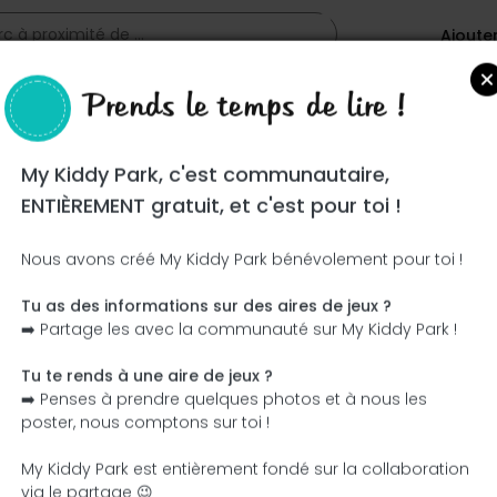
Ajoute
Prends le temps de lire !
My Kiddy Park, c'est communautaire,
ENTIÈREMENT gratuit, et c'est pour toi !
Nous avons créé My Kiddy Park bénévolement pour toi !
Tu as des informations sur des aires de jeux ?
Ce parc n'a pas encore été visité ! À toi de jouer !
➡️ Partage les avec la communauté sur My Kiddy Park !
Soit l'aventurier qui découvre ce parc en premier !
Tu te rends à une aire de jeux ?
➡️ Penses à prendre quelques photos et à nous les
J'ajoute le nom
J'ajoute des photos
poster, nous comptons sur toi !
J'ajoute une description
J'ajoute les équipement
My Kiddy Park est entièrement fondé sur la collaboration
via le partage 😉