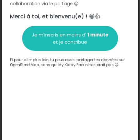
collaboration via le partage 😉
Merci à toi, et bienvenu(e) ! 😁👍
Description
Je m'inscris en moins d'
1 minute
Aucune information n'a été entrée sur ce parc.
et je contribue
Compléter
Et pour aller plus loin, tu peux aussi partager tes données sur
Options
OpenStreetMap
, sans qui My Kiddy Park n'existerait pas 😉
Aucune option n'a été entrée sur ce parc.
Compléter
Commentaires
(0)