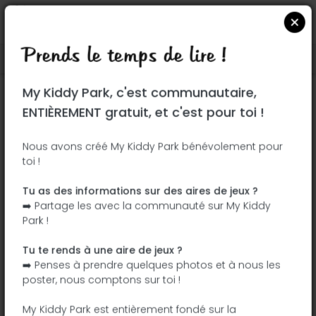
Prends le temps de lire !
Localiser sur Google Maps
|
| |
My Kiddy Park, c'est communautaire,
Ce parc n'a pas encore été visité ! À toi
ENTIÈREMENT gratuit, et c'est pour toi !
de jouer !
Soit l'aventurier qui découvre ce parc en
Nous avons créé My Kiddy Park bénévolement pour
toi !
premier !
Tu as des informations sur des aires de jeux ?
J'ajoute le nom
J'ajoute des
➡️ Partage les avec la communauté sur My Kiddy
photos
Park !
J'ajoute une
J'ajoute les
description
équipements
Tu te rends à une aire de jeux ?
➡️ Penses à prendre quelques photos et à nous les
poster, nous comptons sur toi !
Smileys Provincial Park
My Kiddy Park est entièrement fondé sur la