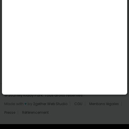
Nantes
Reims
Liens utiles
Connexion | Inscription
Rechercher des parcs
Tout les parcs
Ajouter un parc
Nous contacter
© 2021 My Kiddy Park. Tous droits réservés.
Made with
♥
by
2gether Web Studio
CGU
Mentions légales
Presse
Référencement