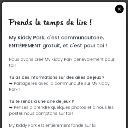
Prends le temps de lire !
Localiser sur Google Maps
|
| |
My Kiddy Park, c'est communautaire,
Ce parc n'a pas encore été visité ! À toi
ENTIÈREMENT gratuit, et c'est pour toi !
de jouer !
Soit l'aventurier qui découvre ce parc en
Nous avons créé My Kiddy Park bénévolement pour
toi !
premier !
Tu as des informations sur des aires de jeux ?
J'ajoute le nom
J'ajoute des
➡️ Partage les avec la communauté sur My Kiddy
photos
Park !
J'ajoute une
J'ajoute les
description
équipements
Tu te rends à une aire de jeux ?
➡️ Penses à prendre quelques photos et à nous les
poster, nous comptons sur toi !
Parc Charlebel
My Kiddy Park est entièrement fondé sur la