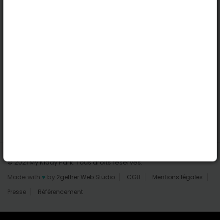
Nantes
Reims
Liens utiles
Connexion | Inscription
Rechercher des parcs
Tout les parcs
Ajouter un parc
Nous contacter
© 2021 My Kiddy Park. Tous droits réservés.
Made with
♥
by
2gether Web Studio
CGU
Mentions légales
Presse
Référencement