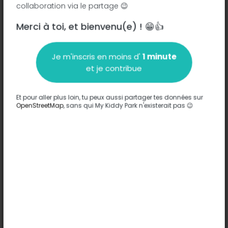
collaboration via le partage 😉
Merci à toi, et bienvenu(e) ! 😁👍
Description
Je m'inscris en moins d'
1 minute
Aucune information n'a été entrée sur ce parc.
et je contribue
Compléter
Et pour aller plus loin, tu peux aussi partager tes données sur
Options
OpenStreetMap
, sans qui My Kiddy Park n'existerait pas 😉
Aucune option n'a été entrée sur ce parc.
Compléter
Commentaires
(0)