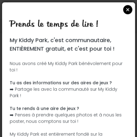
Prends le temps de lire !
Localiser sur Google Maps
|
| |
My Kiddy Park, c'est communautaire,
Ce parc n'a pas encore été visité ! À toi
ENTIÈREMENT gratuit, et c'est pour toi !
de jouer !
Soit l'aventurier qui découvre ce parc en
Nous avons créé My Kiddy Park bénévolement pour
toi !
premier !
Tu as des informations sur des aires de jeux ?
J'ajoute le nom
J'ajoute des
➡️ Partage les avec la communauté sur My Kiddy
photos
Park !
J'ajoute une
J'ajoute les
description
équipements
Tu te rends à une aire de jeux ?
➡️ Penses à prendre quelques photos et à nous les
poster, nous comptons sur toi !
Parc Monseigneur-Gervais
My Kiddy Park est entièrement fondé sur la