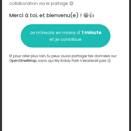
collaboration via le partage 😉
Merci à toi, et bienvenu(e) ! 😁👍
Description
Je m'inscris en moins d'
1 minute
Aucune information n'a été entrée sur ce parc.
et je contribue
Compléter
Et pour aller plus loin, tu peux aussi partager tes données sur
Options
OpenStreetMap
, sans qui My Kiddy Park n'existerait pas 😉
Aucune option n'a été entrée sur ce parc.
Compléter
Commentaires
(0)