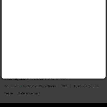
Nantes
Reims
Liens utiles
Connexion | Inscription
Rechercher des parcs
Tout les parcs
Ajouter un parc
Nous contacter
© 2021 My Kiddy Park. Tous droits réservés.
Made with
♥
by
2gether Web Studio
CGU
Mentions légales
Presse
Référencement