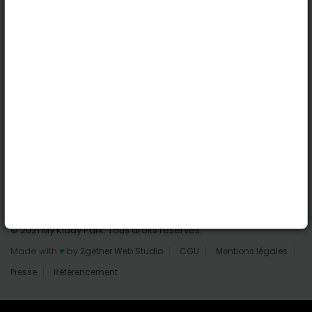
Nantes
Reims
Liens utiles
Connexion | Inscription
Rechercher des parcs
Tout les parcs
Ajouter un parc
Nous contacter
© 2021 My Kiddy Park. Tous droits réservés.
Made with
♥
by
2gether Web Studio
CGU
Mentions légales
Presse
Référencement