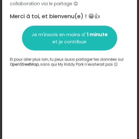
collaboration via le partage 😉
Merci à toi, et bienvenu(e) ! 😁👍
Description
Je m'inscris en moins d'
1 minute
Aucune information n'a été entrée sur ce parc.
et je contribue
Compléter
Et pour aller plus loin, tu peux aussi partager tes données sur
Options
OpenStreetMap
, sans qui My Kiddy Park n'existerait pas 😉
Aucune option n'a été entrée sur ce parc.
Compléter
Commentaires
(0)