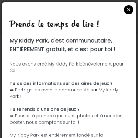
Prends le temps de lire !
Localiser sur Google Maps
|
| |
My Kiddy Park, c'est communautaire,
Ce parc n'a pas encore été visité ! À toi
ENTIÈREMENT gratuit, et c'est pour toi !
de jouer !
Soit l'aventurier qui découvre ce parc en
Nous avons créé My Kiddy Park bénévolement pour
toi !
premier !
Tu as des informations sur des aires de jeux ?
J'ajoute le nom
J'ajoute des
➡️ Partage les avec la communauté sur My Kiddy
photos
Park !
J'ajoute une
J'ajoute les
description
équipements
Tu te rends à une aire de jeux ?
➡️ Penses à prendre quelques photos et à nous les
poster, nous comptons sur toi !
Parc Rembrandt
My Kiddy Park est entièrement fondé sur la