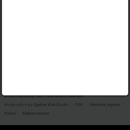
Nantes
Reims
Liens utiles
Connexion | Inscription
Rechercher des parcs
Tout les parcs
Ajouter un parc
Nous contacter
© 2021 My Kiddy Park. Tous droits réservés.
Made with
♥
by
2gether Web Studio
CGU
Mentions légales
Presse
Référencement