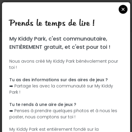
Prends le temps de lire !
Localiser sur Google Maps
|
| |
My Kiddy Park, c'est communautaire,
Ce parc n'a pas encore été visité ! À toi
ENTIÈREMENT gratuit, et c'est pour toi !
de jouer !
Soit l'aventurier qui découvre ce parc en
Nous avons créé My Kiddy Park bénévolement pour
toi !
premier !
Tu as des informations sur des aires de jeux ?
J'ajoute le nom
J'ajoute des
➡️ Partage les avec la communauté sur My Kiddy
photos
Park !
J'ajoute une
J'ajoute les
description
équipements
Tu te rends à une aire de jeux ?
➡️ Penses à prendre quelques photos et à nous les
poster, nous comptons sur toi !
Memorial Park
My Kiddy Park est entièrement fondé sur la