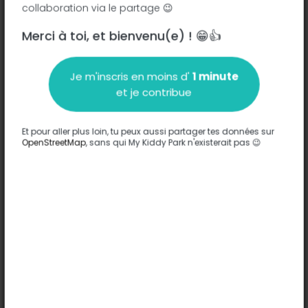
collaboration via le partage 😉
Merci à toi, et bienvenu(e) ! 😁👍
Description
Je m'inscris en moins d'
1 minute
Aucune information n'a été entrée sur ce parc.
et je contribue
Compléter
Et pour aller plus loin, tu peux aussi partager tes données sur
Options
OpenStreetMap
, sans qui My Kiddy Park n'existerait pas 😉
Aucune option n'a été entrée sur ce parc.
Compléter
Commentaires
(0)