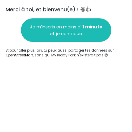
Merci à toi, et bienvenu(e) ! 😁👍
Je m'inscris en moins d'
1 minute
et je contribue
Ajouter un commentaire
Et pour aller plus loin, tu peux aussi partager tes données sur
OpenStreetMap
, sans qui My Kiddy Park n'existerait pas 😉
Compléter
'a été entrée sur ce parc.
Compléter