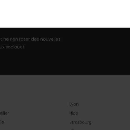
ark sur les réseaux sociaux
t ne rien râter des nouvelles
ux sociaux !
Lyon
llier
Nice
lle
Strasbourg