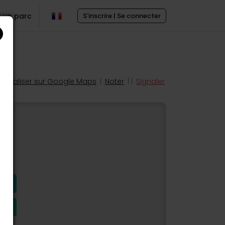
r un parc
S'inscrire | Se connecter
Localiser sur Google Maps
|
Noter
| |
Signaler
s