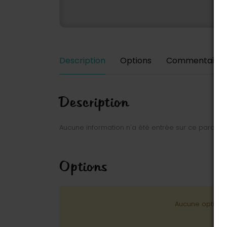
Description
Options
Commentaires
Description
Aucune information n'a été entrée sur ce parc.
Options
Aucune option n