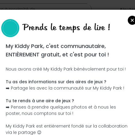
Ajoute
Prends le temps de lire !
u
My Kiddy Park, c'est communautaire,
ENTIÈREMENT gratuit, et c'est pour toi !
Nous avons créé My Kiddy Park bénévolement pour toi !
Tu as des informations sur des aires de jeux ?
Ce parc n'a pas encore été visité ! À toi de jouer !
➡️ Partage les avec la communauté sur My Kiddy Park !
Soit l'aventurier qui découvre ce parc en premier !
Tu te rends à une aire de jeux ?
➡️ Penses à prendre quelques photos et à nous les
J'ajoute le nom
J'ajoute des photos
poster, nous comptons sur toi !
J'ajoute une description
J'ajoute les équipement
My Kiddy Park est entièrement fondé sur la collaboration
via le partage 😉