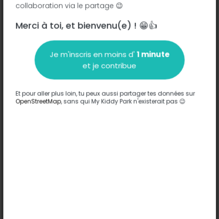
collaboration via le partage 😉
Merci à toi, et bienvenu(e) ! 😁👍
Description
Je m'inscris en moins d'
1 minute
Aucune information n'a été entrée sur ce parc.
et je contribue
Compléter
Et pour aller plus loin, tu peux aussi partager tes données sur
Options
OpenStreetMap
, sans qui My Kiddy Park n'existerait pas 😉
Aucune option n'a été entrée sur ce parc.
Compléter
Commentaires
(0)