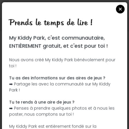
Prends le temps de lire !
Localiser sur Google Maps
|
| |
My Kiddy Park, c'est communautaire,
Ce parc n'a pas encore été visité ! À toi
ENTIÈREMENT gratuit, et c'est pour toi !
de jouer !
Soit l'aventurier qui découvre ce parc en
Nous avons créé My Kiddy Park bénévolement pour
toi !
premier !
Tu as des informations sur des aires de jeux ?
J'ajoute le nom
J'ajoute des
➡️ Partage les avec la communauté sur My Kiddy
photos
Park !
J'ajoute une
J'ajoute les
description
équipements
Tu te rends à une aire de jeux ?
➡️ Penses à prendre quelques photos et à nous les
poster, nous comptons sur toi !
South Park
My Kiddy Park est entièrement fondé sur la