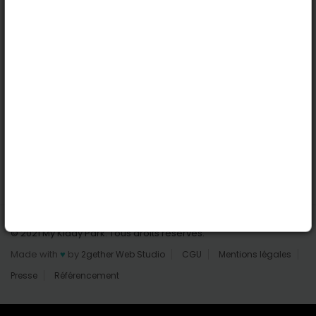
Nantes
Reims
Liens utiles
Connexion | Inscription
Rechercher des parcs
Tout les parcs
Ajouter un parc
Nous contacter
© 2021 My Kiddy Park. Tous droits réservés.
Made with
♥
by
2gether Web Studio
CGU
Mentions légales
Presse
Référencement