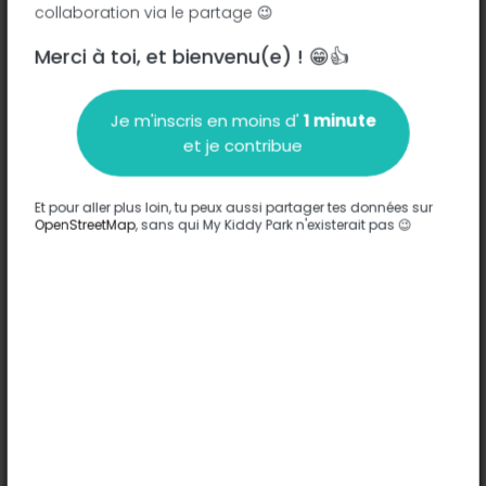
collaboration via le partage 😉
Merci à toi, et bienvenu(e) ! 😁👍
Description
Je m'inscris en moins d'
1 minute
Aucune information n'a été entrée sur ce parc.
et je contribue
Compléter
Et pour aller plus loin, tu peux aussi partager tes données sur
Options
OpenStreetMap
, sans qui My Kiddy Park n'existerait pas 😉
Aucune option n'a été entrée sur ce parc.
Compléter
Commentaires
(0)