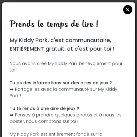
Prends le temps de lire !
Localiser sur Google Maps
|
| |
My Kiddy Park, c'est communautaire,
Ce parc n'a pas encore été visité ! À toi
ENTIÈREMENT gratuit, et c'est pour toi !
de jouer !
Soit l'aventurier qui découvre ce parc en
Nous avons créé My Kiddy Park bénévolement pour
toi !
premier !
Tu as des informations sur des aires de jeux ?
J'ajoute le nom
J'ajoute des
➡️ Partage les avec la communauté sur My Kiddy
photos
Park !
J'ajoute une
J'ajoute les
description
équipements
Tu te rends à une aire de jeux ?
➡️ Penses à prendre quelques photos et à nous les
poster, nous comptons sur toi !
Parc du Ruisselet
My Kiddy Park est entièrement fondé sur la