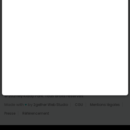
Nantes
Reims
Liens utiles
Connexion | Inscription
Rechercher des parcs
Tout les parcs
Ajouter un parc
Nous contacter
© 2021 My Kiddy Park. Tous droits réservés.
Made with
♥
by
2gether Web Studio
CGU
Mentions légales
Presse
Référencement