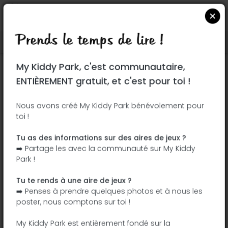
Prends le temps de lire !
Localiser sur Google Maps
|
| |
My Kiddy Park, c'est communautaire,
Ce parc n'a pas encore été visité ! À toi
ENTIÈREMENT gratuit, et c'est pour toi !
de jouer !
Soit l'aventurier qui découvre ce parc en
Nous avons créé My Kiddy Park bénévolement pour
toi !
premier !
Tu as des informations sur des aires de jeux ?
J'ajoute le nom
J'ajoute des
➡️ Partage les avec la communauté sur My Kiddy
photos
Park !
J'ajoute une
J'ajoute les
description
équipements
Tu te rends à une aire de jeux ?
➡️ Penses à prendre quelques photos et à nous les
poster, nous comptons sur toi !
Bond Park
My Kiddy Park est entièrement fondé sur la