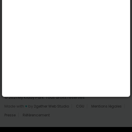
Nantes
Reims
Liens utiles
Connexion | Inscription
Rechercher des parcs
Tout les parcs
Ajouter un parc
Nous contacter
© 2021 My Kiddy Park. Tous droits réservés.
Made with
♥
by
2gether Web Studio
CGU
Mentions légales
Presse
Référencement