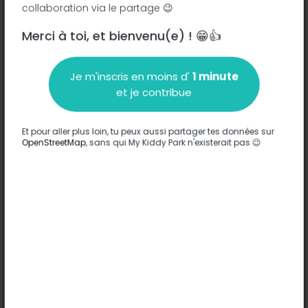
collaboration via le partage 😉
Merci à toi, et bienvenu(e) ! 😁👍
Description
Je m'inscris en moins d'
1 minute
Aucune information n'a été entrée sur ce parc.
et je contribue
Compléter
Et pour aller plus loin, tu peux aussi partager tes données sur
Options
OpenStreetMap
, sans qui My Kiddy Park n'existerait pas 😉
Aucune option n'a été entrée sur ce parc.
Compléter
Commentaires
(0)