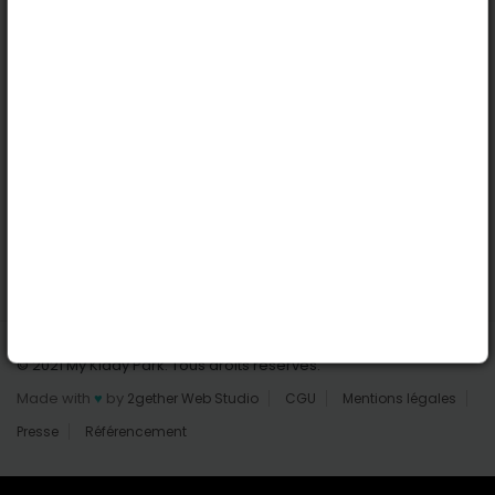
Nantes
Reims
Liens utiles
Connexion | Inscription
Rechercher des parcs
Tout les parcs
Ajouter un parc
Nous contacter
© 2021 My Kiddy Park. Tous droits réservés.
Made with
♥
by
2gether Web Studio
CGU
Mentions légales
Presse
Référencement