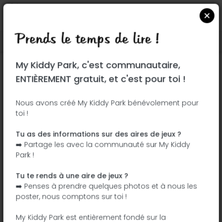
Prends le temps de lire !
Localiser sur Google Maps
|
| |
My Kiddy Park, c'est communautaire,
Ce parc n'a pas encore été visité ! À toi
ENTIÈREMENT gratuit, et c'est pour toi !
de jouer !
Soit l'aventurier qui découvre ce parc en
Nous avons créé My Kiddy Park bénévolement pour
toi !
premier !
Tu as des informations sur des aires de jeux ?
J'ajoute le nom
J'ajoute des
➡️ Partage les avec la communauté sur My Kiddy
photos
Park !
J'ajoute une
J'ajoute les
description
équipements
Tu te rends à une aire de jeux ?
➡️ Penses à prendre quelques photos et à nous les
poster, nous comptons sur toi !
Parc du Boisé de la Volière
My Kiddy Park est entièrement fondé sur la