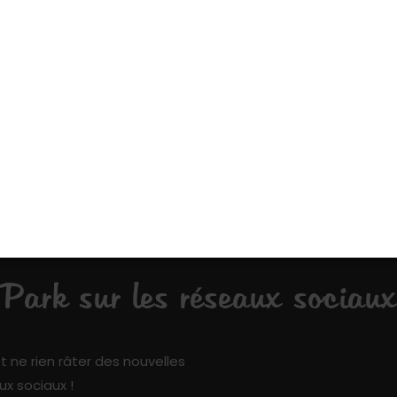
ue vous connaissez
Kiddy Park et ajoutez votre pierre à l’édifice !
fun !
ark sur les réseaux sociaux
t ne rien râter des nouvelles
ux sociaux !