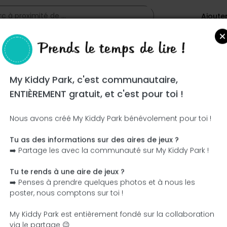
Ajoute
Prends le temps de lire !
My Kiddy Park, c'est communautaire,
ENTIÈREMENT gratuit, et c'est pour toi !
Nous avons créé My Kiddy Park bénévolement pour toi !
Tu as des informations sur des aires de jeux ?
Ce parc n'a pas encore été visité ! À toi de jouer !
➡️ Partage les avec la communauté sur My Kiddy Park !
Soit l'aventurier qui découvre ce parc en premier !
Tu te rends à une aire de jeux ?
➡️ Penses à prendre quelques photos et à nous les
J'ajoute le nom
J'ajoute des photos
poster, nous comptons sur toi !
J'ajoute une description
J'ajoute les équipement
My Kiddy Park est entièrement fondé sur la collaboration
via le partage 😉