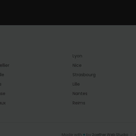
Lyon
llier
Nice
lle
Strasbourg
s
Lille
use
Nantes
aux
Reims
Made with
♥
by
2gether Web Studio