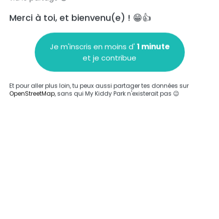
Merci à toi, et bienvenu(e) ! 😁👍
Je m'inscris en moins d'
1 minute
et je contribue
Ajouter un commentaire
Et pour aller plus loin, tu peux aussi partager tes données sur
OpenStreetMap
, sans qui My Kiddy Park n'existerait pas 😉
Compléter
Compléter