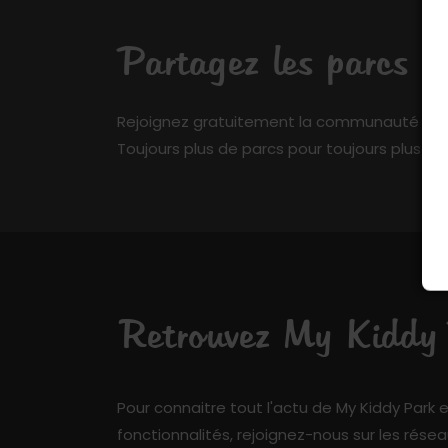
Partagez les parcs q
Rejoignez gratuitement la communauté de My 
Toujours plus de parcs pour toujours plus de 
Retrouvez My Kiddy P
Pour connaitre tout l'actu de My Kiddy Park e
fonctionnalités, rejoignez-nous sur les résea