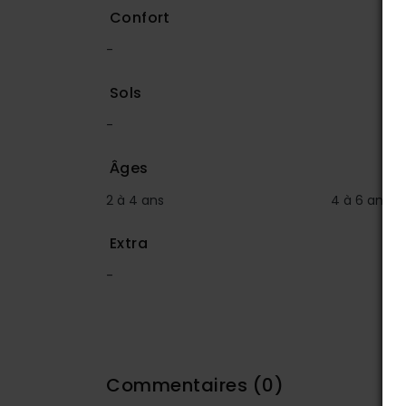
Confort
-
Sols
-
Âges
2 à 4 ans
4 à 6 ans
Extra
-
Commentaires
(0)