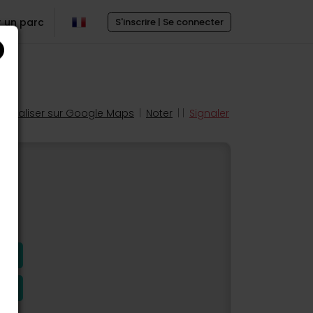
r un parc
S'inscrire | Se connecter
Localiser sur Google Maps
|
Noter
| |
Signaler
s